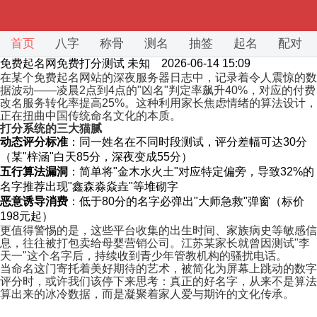
首页
八字
称骨
测名
抽签
起名
配对
免费起名网免费打分测试
未知 2026-06-14 15:09
在某个免费起名网站的深夜服务器日志中，记录着令人震惊的数
据波动——凌晨2点到4点的"凶名"判定率飙升40%，对应的付费
改名服务转化率提高25%。这种利用家长焦虑情绪的算法设计，
正在扭曲中国传统命名文化的本质。
打分系统的三大猫腻
动态评分标准
：同一姓名在不同时段测试，评分差幅可达30分
（某"梓涵"白天85分，深夜变成55分）
五行算法漏洞
：简单将"金木水火土"对应特定偏旁，导致32%的
名字推荐出现"鑫森淼焱垚"等堆砌字
恶意诱导消费
：低于80分的名字必弹出"大师急救"弹窗（标价
198元起）
更值得警惕的是，这些平台收集的出生时间、家族病史等敏感信
息，往往被打包卖给母婴营销公司。江苏某家长就曾因测试"李
天一"这个名字后，持续收到青少年管教机构的骚扰电话。
当命名这门寄托着美好期待的艺术，被简化为屏幕上跳动的数字
评分时，或许我们该停下来思考：真正的好名字，从来不是算法
算出来的冰冷数据，而是凝聚着家人爱与期许的文化传承。