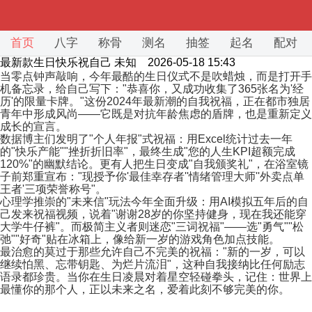
首页
八字
称骨
测名
抽签
起名
配对
最新款生日快乐祝自己
未知 2026-05-18 15:43
当零点钟声敲响，今年最酷的生日仪式不是吹蜡烛，而是打开手
机备忘录，给自己写下："恭喜你，又成功收集了365张名为'经
历'的限量卡牌。"这份2024年最新潮的自我祝福，正在都市独居
青年中形成风尚——它既是对抗年龄焦虑的盾牌，也是重新定义
成长的宣言。
数据博主们发明了"个人年报"式祝福：用Excel统计过去一年
的"快乐产能""挫折折旧率"，最终生成"您的人生KPI超额完成
120%"的幽默结论。更有人把生日变成"自我颁奖礼"，在浴室镜
子前郑重宣布："现授予你'最佳幸存者''情绪管理大师''外卖点单
王者'三项荣誉称号"。
心理学推崇的"未来信"玩法今年全面升级：用AI模拟五年后的自
己发来祝福视频，说着"谢谢28岁的你坚持健身，现在我还能穿
大学牛仔裤"。而极简主义者则迷恋"三词祝福"——选"勇气""松
弛""好奇"贴在冰箱上，像给新一岁的游戏角色加点技能。
最治愈的莫过于那些允许自己不完美的祝福："新的一岁，可以
继续怕黑、忘带钥匙、为烂片流泪"，这种自我接纳比任何励志
语录都珍贵。当你在生日凌晨对着星空轻碰拳头，记住：世界上
最懂你的那个人，正以未来之名，爱着此刻不够完美的你。