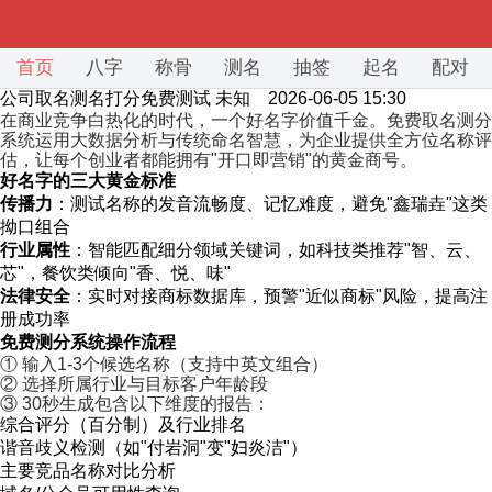
首页
八字
称骨
测名
抽签
起名
配对
公司取名测名打分免费测试
未知 2026-06-05 15:30
在商业竞争白热化的时代，一个好名字价值千金。免费取名测分
系统运用大数据分析与传统命名智慧，为企业提供全方位名称评
估，让每个创业者都能拥有"开口即营销"的黄金商号。
好名字的三大黄金标准
传播力
：测试名称的发音流畅度、记忆难度，避免"鑫瑞垚"这类
拗口组合
行业属性
：智能匹配细分领域关键词，如科技类推荐"智、云、
芯"，餐饮类倾向"香、悦、味"
法律安全
：实时对接商标数据库，预警"近似商标"风险，提高注
册成功率
免费测分系统操作流程
① 输入1-3个候选名称（支持中英文组合）
② 选择所属行业与目标客户年龄段
③ 30秒生成包含以下维度的报告：
综合评分（百分制）及行业排名
谐音歧义检测（如"付岩洞"变"妇炎洁"）
主要竞品名称对比分析