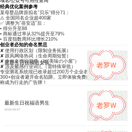
域名/公众号可用性查询
经典优化案例参考
某母婴品牌原拟名"贝乐"得分71：
⚠️ 全国同名企业超400家
✅ 调整为"蓓安适"后：
• 得分升至88
• 商标通过率从32%提升至79%
• 百度指数周环比增长210%
创业者必知的命名禁忌
✘ 使用行政区划（限制业务拓展）
✘ 跟风网络热词（生命周期短暂）
✘ 中外文强行混搭（如"美味の小屋"）
最新生日祝福语女孩
✘ 涉及敏感行业词汇（需特殊审批）
2026-08-07
专业测名系统现已收录超过200万个企业名称数据，每天帮助
300+创业者避开命名陷阱。立即体验免费服务，让您的公司名
称成为行走的广告牌！
最新生日祝福语男生
2026-08-07