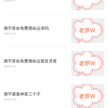
2026-07-27
测字算命免费测命运准吗
2026-07-27
测字算命免费测命运观音灵签
2026-07-27
测字诸葛神算三个字
2026-07-27