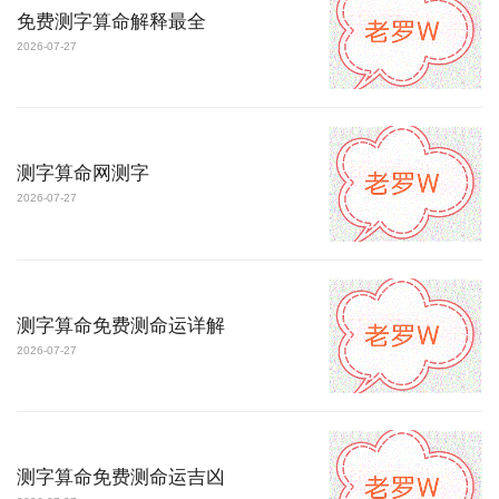
免费测字算命解释最全
2026-07-27
测字算命网测字
2026-07-27
测字算命免费测命运详解
2026-07-27
测字算命免费测命运吉凶