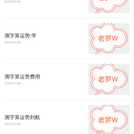
2026-07-09
测字算运势:学
2026-07-09
测字算运势费用
2026-07-09
测字算运势刘航
2026-07-09