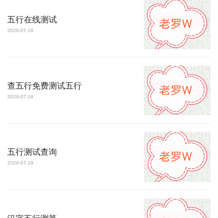
五行在线测试
2026-07-18
查五行免费测试五行
2026-07-18
五行测试查询
2026-07-18