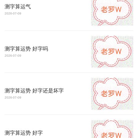
测字算运气
2026-07-09
测字算运势 好字吗
2026-07-09
测字算运势 好字还是坏字
2026-07-09
测字算运势 好字