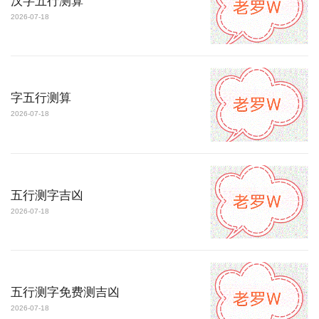
汉字五行测算
2026-07-18
字五行测算
2026-07-18
五行测字吉凶
2026-07-18
五行测字免费测吉凶
2026-07-18