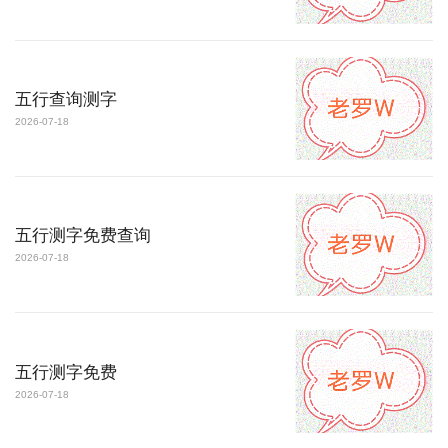
五行查询测字
2026-07-18
五行测字免费查询
2026-07-18
五行测字免费
2026-07-18