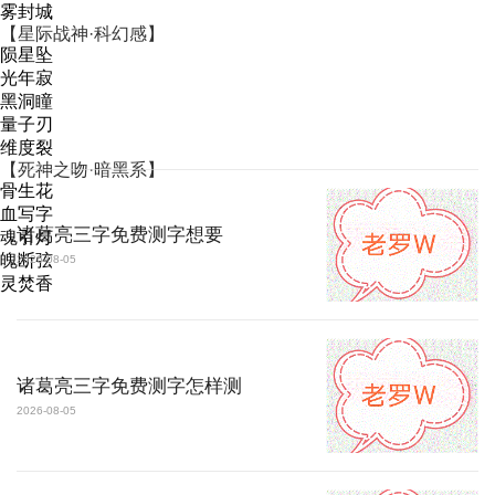
雾封城
【星际战神·科幻感】
陨星坠
光年寂
黑洞瞳
量子刃
维度裂
【死神之吻·暗黑系】
骨生花
血写字
诸葛亮三字免费测字想要
魂引灯
魄断弦
2026-08-05
灵焚香
诸葛亮三字免费测字怎样测
2026-08-05