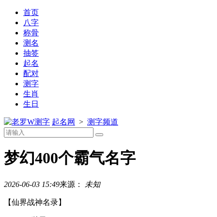
首页
八字
称骨
测名
抽签
起名
配对
测字
生肖
生日
测字
起名网
>
测字频道
梦幻400个霸气名字
2026-06-03 15:49
来源：
未知
【仙界战神名录】