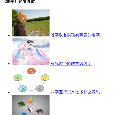
《测字》起名算命
胜字取名男孩有寓意的名字
有气质带歌的古风名字
八字五行忌水太多什么意思