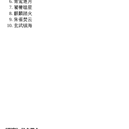
青鸾逐月
饕餮噬星
麒麟踏火
朱雀焚云
玄武镇海