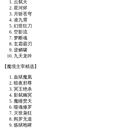
云弑天
星河烬
月斩苍穹
凌九霄
幻世狂刀
空影流
梦断魂
玄霜霸刃
逆鳞啸
九天龙吟
【魔境主宰精选】
血狱魔凰
暗夜邪尊
冥王绝杀
影弑幽冥
魔瞳焚天
噬魂修罗
灭世枭狂
阎罗无道
炼狱咆哮