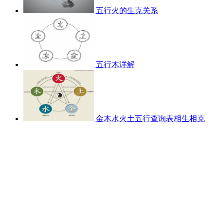
五行火的生克关系
五行木详解
金木水火土五行查询表相生相克