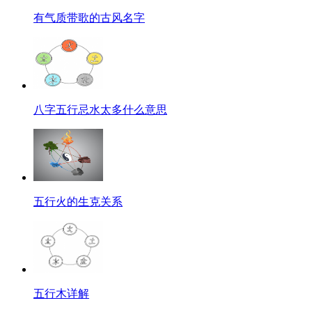
有气质带歌的古风名字
八字五行忌水太多什么意思
五行火的生克关系
五行木详解