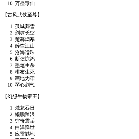
万蛊毒仙
【古风武侠至尊】
孤城葬雪
剑啸长空
楚暮烟寒
醉饮江山
沧海遗珠
断弦惊鸿
墨笔生杀
棋布生死
画地为牢
琴心剑气
【幻想生物帝王】
烛龙吞日
鲲鹏踏浪
穷奇震岳
白泽降世
应雷撼地