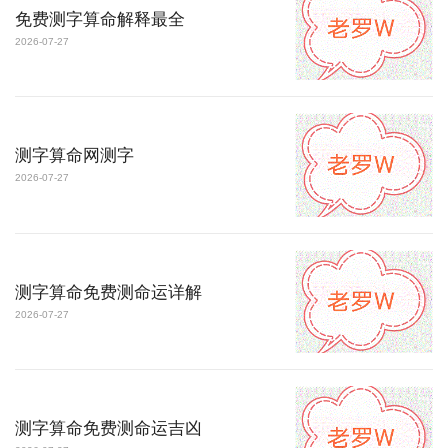
免费测字算命解释最全
2026-07-27
测字算命网测字
2026-07-27
测字算命免费测命运详解
2026-07-27
测字算命免费测命运吉凶