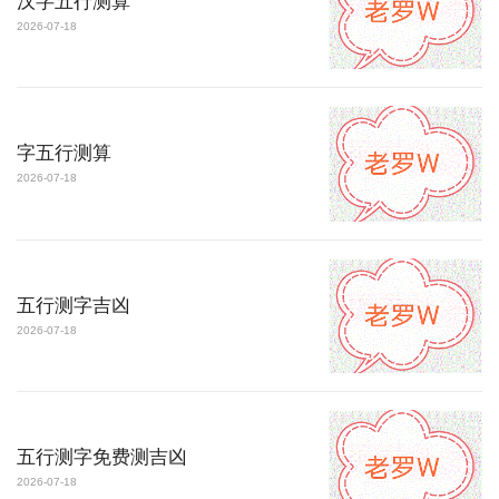
汉字五行测算
2026-07-18
字五行测算
2026-07-18
五行测字吉凶
2026-07-18
五行测字免费测吉凶
2026-07-18