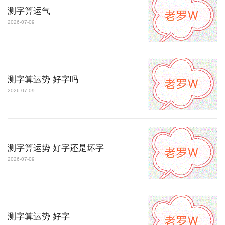
测字算运气
2026-07-09
测字算运势 好字吗
2026-07-09
测字算运势 好字还是坏字
2026-07-09
测字算运势 好字