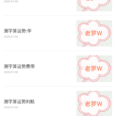
2026-07-09
测字算运势:学
2026-07-09
测字算运势费用
2026-07-09
测字算运势刘航
2026-07-09