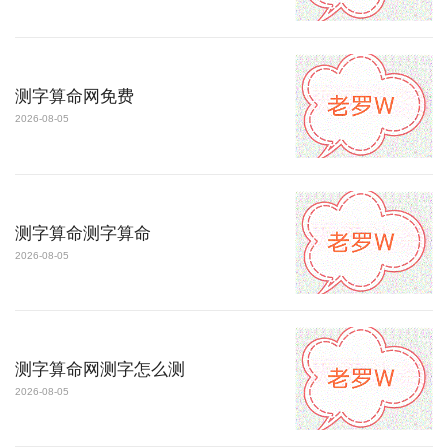
测字算命网免费
2026-08-05
测字算命测字算命
2026-08-05
测字算命网测字怎么测
2026-08-05