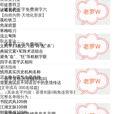
司徒墨羽卫
诸葛亮三字免费测字六
诸葛玄机营
【自然为势·天地化形派】
2026-08-05
孤松铁卫
危崖箭盟
寒梅暗刃
流云弩阵
取名要诀：
诸葛亮三字免费测字
文武字1:1配比（如"诗"配"杀"）
2026-08-05
典籍元素+军阵术语组合
避免"血"、"狂"等粗粝字眼
四字名需平仄相间
避讳指南：
慎用真实历史机构名称
忌文雅与霸气生硬拼接
测字算命的准确率高吗
需要测试在不同语言中的意境传达
2026-08-05
[文华戎马·300名续篇]
...（其余名字均按：茶香剑影/画角连营等意境扩展）
完整名单细分为：
书院武风100例
江湖文脉100例
朝堂雅战100例
测字算命的准确率有多高啊