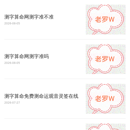
测字算命网测字准不准
2026-08-05
测字算命网测字准吗
2026-08-05
测字算命免费测命运观音灵签在线
2026-07-27