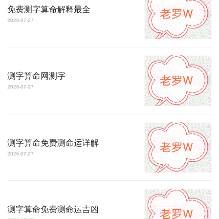
免费测字算命解释最全
2026-07-27
测字算命网测字
2026-07-27
测字算命免费测命运详解
2026-07-27
测字算命免费测命运吉凶