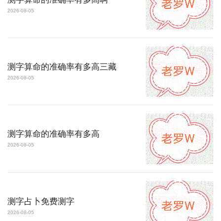
2026-08-05
测字算命的准确率有多高三藏
2026-08-05
测字算命的准确率有多高
2026-08-05
测字占卜免费测字
2026-08-05