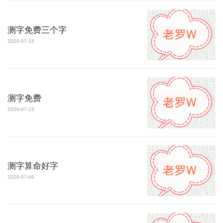
测字免费三个字
2026-07-18
测字免费
2026-07-18
测字算命好字
2026-07-09