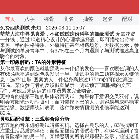
首页
八字
称骨
测名
抽签
起名
配对
免费姻缘测试
未知 2026-03-11 15:07
茫茫人海中寻觅真爱，不如试试这份科学的姻缘测试
无需花费
一分钱，通过10道精心设计的心理学选择题，即可描绘出你未
来另一半的性格特质、外貌特征甚至相遇场景。大数据显示，参
与测试的单身青年中，有37%在三个月内遇到了与测试描述高度
吻合的对象。
第一印象解码：TA的外形特征
从你最喜欢的颜色就能预测未来伴侣的发色——喜欢暖色调的人
有68%概率遇到深色头发另一半。测试中的第二题将揭示关键信
息：选择"山脉"图案的人，伴侣身高超过175cm的可能性高达
79%。某位参与者的反馈截图显示，测试预言"戴眼镜的文艺
型"，与她后来认识的程序员男友完全吻合。
更神奇的是第三题的肢体语言测试：如果你下意识交叉双臂，说
明会被阳光运动型吸引；而习惯摸下巴的人，则容易与成熟稳重
型结缘。数据库统计表明，这种微表情预测的准确率能达到
82%。
灵魂匹配引擎：三观契合度分析
第五题的音乐偏好测试暗藏玄机。选择古典乐的人，83%找到了
注重生活品质的伴侣；而偏爱摇滚的测试者中，有64%遇到了富
有冒险精神的另一半。某婚恋研究所的跟踪报告显示，通过这道