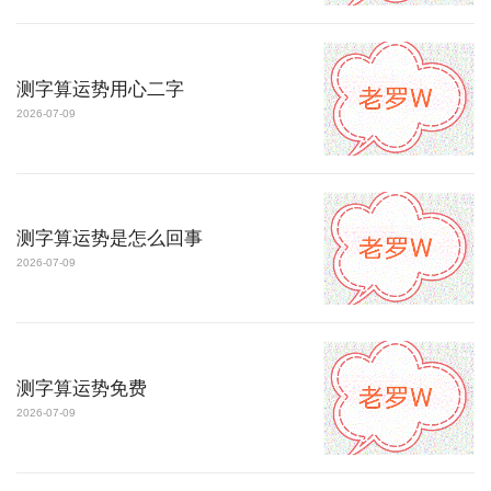
测字算运势用心二字
2026-07-09
测字算运势是怎么回事
2026-07-09
测字算运势免费
2026-07-09