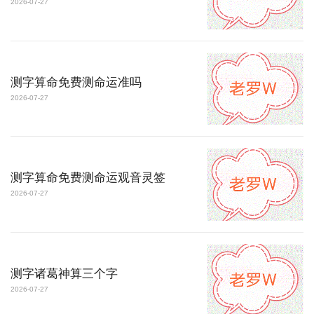
2026-07-27
测字算命免费测命运准吗
2026-07-27
测字算命免费测命运观音灵签
2026-07-27
测字诸葛神算三个字
2026-07-27