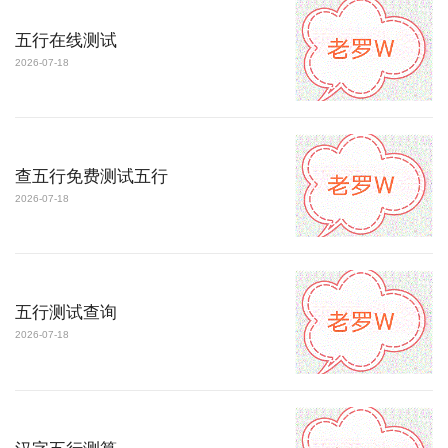
五行在线测试
2026-07-18
查五行免费测试五行
2026-07-18
五行测试查询
2026-07-18