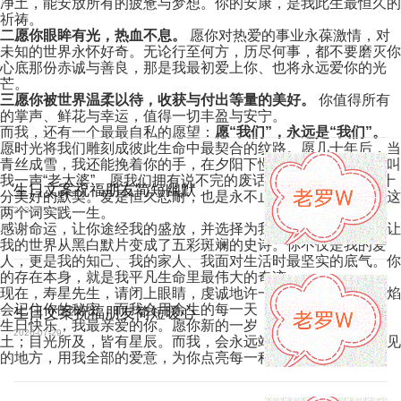
净土，能安放所有的疲惫与梦想。你的安康，是我此生最恒久的
祈祷。
二愿你眼眸有光，热血不息。
愿你对热爱的事业永葆激情，对
未知的世界永怀好奇。无论行至何方，历尽何事，都不要磨灭你
心底那份赤诚与善良，那是我最初爱上你、也将永远爱你的光
芒。
三愿你被世界温柔以待，收获与付出等量的美好。
你值得所有
的掌声、鲜花与幸运，值得一切丰盈与安宁。
而我，还有一个最最自私的愿望：
愿“我们”，永远是“我们”。
愿时光将我们雕刻成彼此生命中最契合的纹路。愿几十年后，当
青丝成雪，我还能挽着你的手，在夕阳下慢慢地走，听你笑着叫
我一声“老太婆”。愿我们拥有说不完的废话，也有沉默相伴就十
生日文案祝福朋友简短幽默
分美好的默契。爱是恒久忍耐，也是永不止息，我愿与你，将这
两个词实践一生。
2026-07-29
感谢命运，让你途经我的盛放，并选择为我停留。你的出现，让
我的世界从黑白默片变成了五彩斑斓的史诗。你不仅是我的爱
人，更是我的知己、我的家人、我面对生活时最坚实的底气。你
的存在本身，就是我平凡生命里最伟大的奇迹。
现在，寿星先生，请闭上眼睛，虔诚地许一个愿吧。蜡烛的火焰
会记住你的秘密，而我会用余生的每一天，去守护你的笑容。
生日文案祝福朋友简短暖心
生日快乐，我最亲爱的你。愿你新的一岁，步履所至，皆为热
2026-07-29
土；目光所及，皆有星辰。而我，会永远站在你一回首就能看见
的地方，用我全部的爱意，为你点亮每一程的灯。