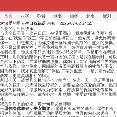
首页
八字
称骨
测名
抽签
起名
配对
对深爱的男人生日祝福语
未知 2026-07-02 14:55
亲爱的，生日快乐。
当这个日子又一次在日历上被温柔圈起，我发觉所有华丽的辞
藻，在“我爱你”这三个字面前都显得苍白。但今天，请允许我奢
侈一回，用这些文字为你搭建一座只属于此刻的、盛大的庆典。
这不是普通的祝福，而是我对着岁月，为你宣读的一封情书。
在我心里，你从来不只是“我的爱人”那么简单。你是那个在我迷
茫时，用沉默的陪伴代替千言万语的灯塔；是我在脆弱时，可以
全然卸下伪装、展露软肋的堡垒。你像山，给了我面对世界的底
气与依靠；你也像水，用细腻的温柔包裹我所有的棱角与不安。
因为有你，我才真正理解了“伴侣”二字的重量——是并肩作战的
战友，更是灵魂相拥的归人。
所以今天，请暂且忘掉“责任”与“担当”。在这一天，你无需做任
何人的铠甲，只需做我最珍视的、需要被全心宠爱的男孩。愿阳
光只为你灿烂，愿微风只为你轻柔，愿所有的祝福都化作星辰，
缀满你头顶的天空。请安心地、坦然地，接受这独属于你的加冕
礼。
我为你许下的心愿，每一句都发自肺腑：
一愿你身体康健，平安顺遂。
这是所有幸福的基石。愿你拥有
强健的体魄，去征服属于你的星辰大海；也愿你内心永远有一方