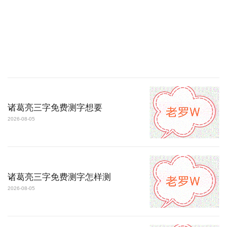
诸葛亮三字免费测字想要
2026-08-05
诸葛亮三字免费测字怎样测
2026-08-05