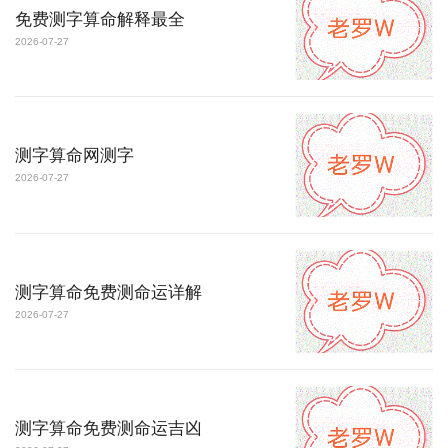
免费测字算命解释最全
2026-07-27
测字算命网测字
2026-07-27
测字算命免费测命运详解
2026-07-27
测字算命免费测命运吉凶