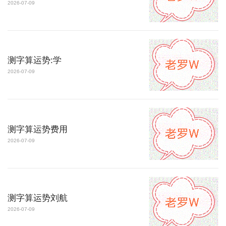
2026-07-09
测字算运势:学
2026-07-09
测字算运势费用
2026-07-09
测字算运势刘航
2026-07-09