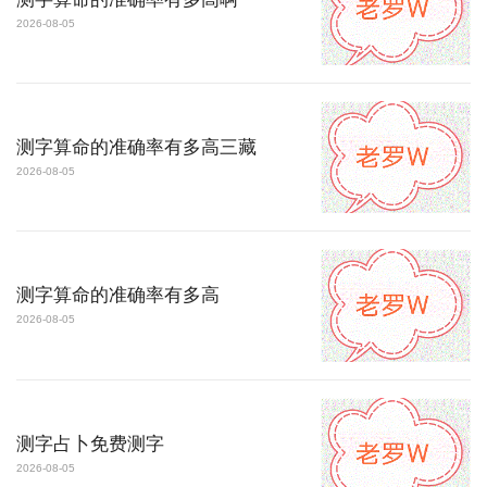
2026-08-05
测字算命的准确率有多高三藏
2026-08-05
测字算命的准确率有多高
2026-08-05
测字占卜免费测字
2026-08-05