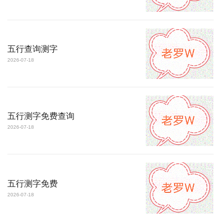
五行查询测字
2026-07-18
五行测字免费查询
2026-07-18
五行测字免费
2026-07-18