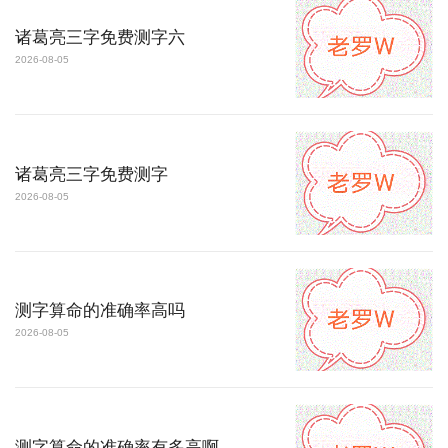
诸葛亮三字免费测字六
2026-08-05
诸葛亮三字免费测字
2026-08-05
测字算命的准确率高吗
2026-08-05
测字算命的准确率有多高啊