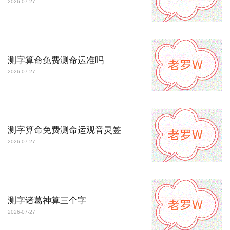
2026-07-27
测字算命免费测命运准吗
2026-07-27
测字算命免费测命运观音灵签
2026-07-27
测字诸葛神算三个字
2026-07-27