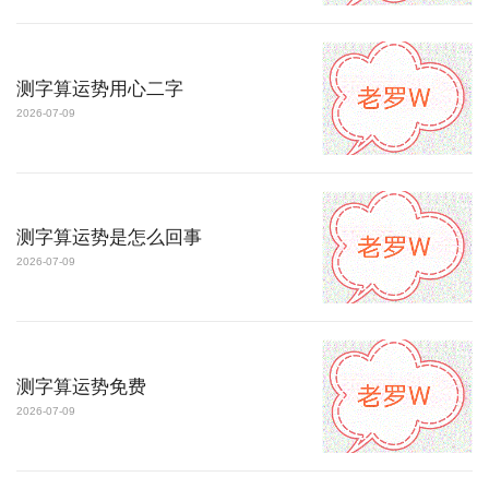
测字算运势用心二字
2026-07-09
测字算运势是怎么回事
2026-07-09
测字算运势免费
2026-07-09