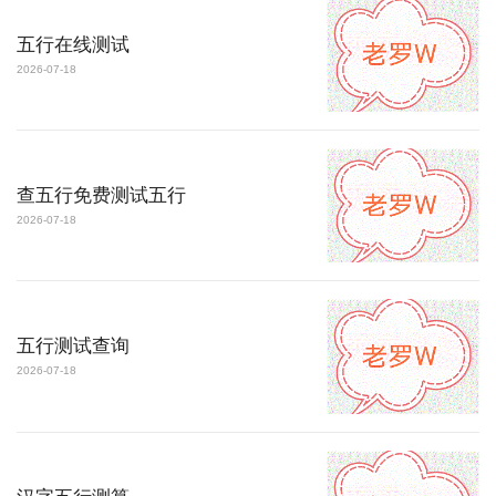
五行在线测试
2026-07-18
查五行免费测试五行
2026-07-18
五行测试查询
2026-07-18