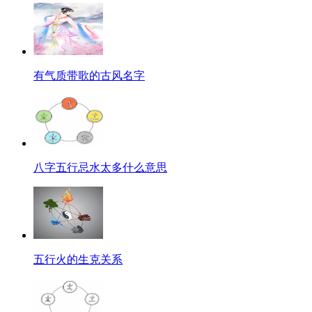
有气质带歌的古风名字
八字五行忌水太多什么意思
五行火的生克关系