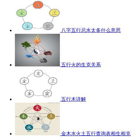
八字五行忌水太多什么意思
五行火的生克关系
五行木详解
金木水火土五行查询表相生相克