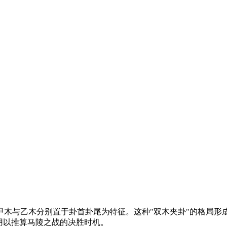
甲木与乙木分别置于卦首卦尾为特征。这种"双木夹卦"的格局形
用以推算马陵之战的决胜时机。