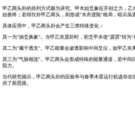
甲乙两头卦的排列方式极为讲究。甲木始爻象征开创之力，乙
始善终；若得坎卦甲乙两头，则形成"木舟渡险"格局，暗示虽
具体应用中，甲乙两头卦会产生三类特殊变化：
其一为"抽爻换象"。当甲乙夹震卦时，初爻甲木使"霹雳"转为
其二为"藏干透支"。甲乙能量会渗透影响中间爻位，如甲乙夹
其三为"气脉相连"。甲乙两头会形成特殊的能量通道，若中间
阻力。
当代研究揭示，甲乙两头卦的应验率与春季木星运行轨迹存在统
供了新思路。