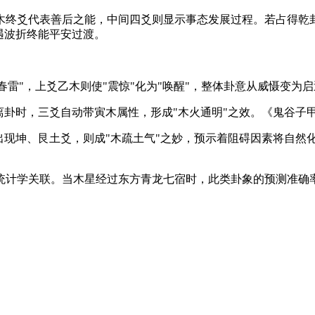
木终爻代表善后之能，中间四爻则显示事态发展过程。若占得乾卦
遇波折终能平安过渡。
"春雷"，上爻乙木则使"震惊"化为"唤醒"，整体卦意从威慑变为
离卦时，三爻自动带寅木属性，形成"木火通明"之效。《鬼谷子
出现坤、艮土爻，则成"木疏土气"之妙，预示着阻碍因素将自然
计学关联。当木星经过东方青龙七宿时，此类卦象的预测准确率可