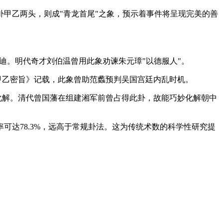
甲乙两头，则成"青龙首尾"之象，预示着事件将呈现完美的善
启迪。明代奇才刘伯温曾用此象劝谏朱元璋"以德服人"。
甲乙密旨》记载，此象曾助范蠡预判吴国宫廷内乱时机。
化解。清代曾国藩在组建湘军前曾占得此卦，故能巧妙化解朝中
达78.3%，远高于常规卦法。这为传统术数的科学性研究提