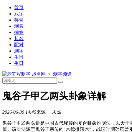
首页
八字
称骨
测名
抽签
起名
配对
测字
生肖
生日
测字
起名网
>
测字频道
鬼谷子甲乙两头卦象详解
2026-06-30 14:45
来源：
未知
鬼谷子甲乙两头卦是中国古代秘传的复合卦象推演法，以天干
值。该卦法源于鬼谷子亲传的"木德推演术"，战国时期孙膑曾