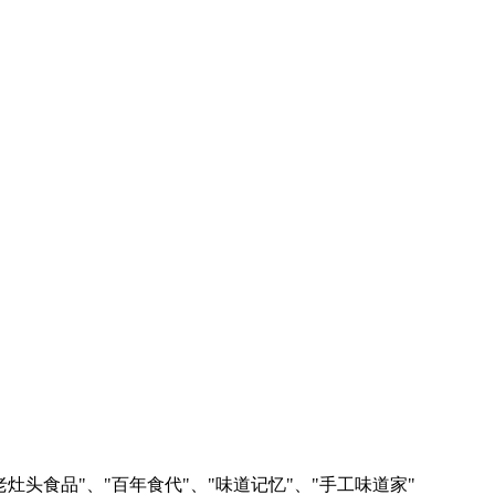
老灶头食品"、"百年食代"、"味道记忆"、"手工味道家"