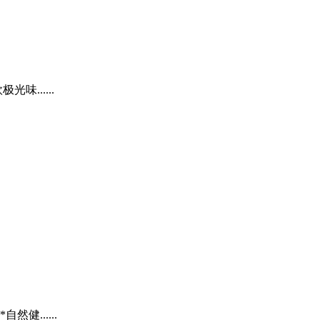
......
......