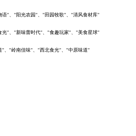
物语"、"阳光农园"、"田园牧歌"、"清风食材库"
食光"、"新味蕾时代"、"食趣玩家"、"美食星球"
道"、"岭南佳味"、"西北食光"、"中原味道"