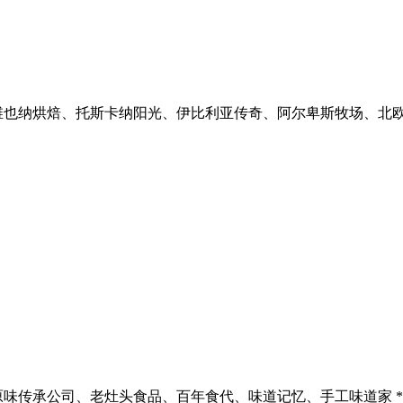
烘焙、托斯卡纳阳光、伊比利亚传奇、阿尔卑斯牧场、北欧极光味
公司、老灶头食品、百年食代、味道记忆、手工味道家 **自然健