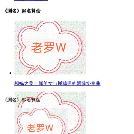
《测名》起名算命
和鸣之美：属羊女与属鸡男的姻缘协奏曲
《测名》起名算命