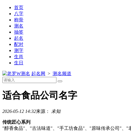
首页
八字
称骨
测名
抽签
起名
配对
测字
生肖
生日
测名
起名网
>
测名频道
适合食品公司名字
2026-05-12 14:32
来源：
未知
传统匠心系列
"醇香食品"、"古法味道"、"手工坊食品"、"原味传承公司"、"