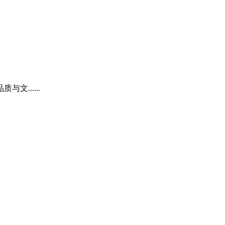
......