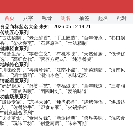
首页
八字
称骨
测名
抽签
起名
配对
食品商标起名大全
未知 2026-05-12 14:21
传统匠心系列
"古法秘制"、"老灶醇香"、"手工匠造"、"百年传承"、"巷口飘
香"、"柴火慢烹"、"石磨原香"、"土法精制"
健康轻食系列
"轻盐生活"、"零糖主义"、"有机本味"、"天然鲜厨"、"低卡优
选"、"高纤食代"、"营养方程式"、"纯净餐桌"
地域特色系列
"川味经典"、"粤海珍馐"、"江南小点"、"鲁菜精髓"、"滇南风
味"、"湘土情韵"、"潮汕本色"、"京味记忆"
情感温度系列
"妈妈厨房"、"外婆手艺"、"幸福滋味"、"童年味道"、"三餐相
伴"、"家的温暖"、"团圆时刻"、"爱的味道"
功能场景系列
"爆炒专家"、"凉拌大师"、"炖煮必备"、"烧烤伴侣"、"烘焙达
人"、"佐餐妙手"、"即食专家"、"火锅搭档"
**创意融合系列"
"味觉革命"、"食尚先锋"、"新派经典"、"跨界美味"、"混搭食
验"、"玩味工坊"、"创意厨房"、"味来可期"