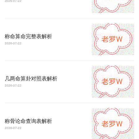
2026-07-22
称命算命完整表解析
2026-07-22
几两命算卦对照表解析
2026-07-22
称骨论命查询表解析
2026-07-22