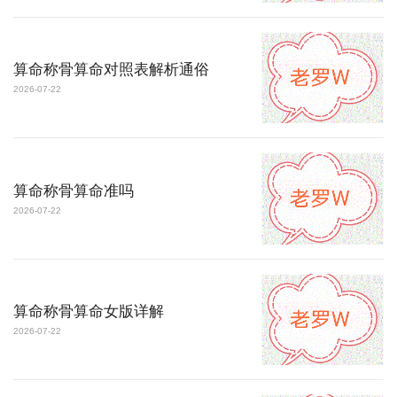
算命称骨算命对照表解析通俗
2026-07-22
算命称骨算命准吗
2026-07-22
算命称骨算命女版详解
2026-07-22