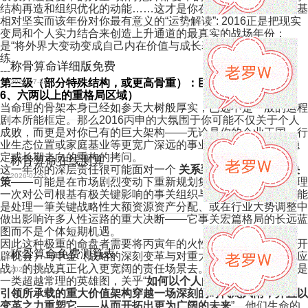
结构再造和组织优化的动能……这才是你在对照表中读到的骨基
相对坚实而该年份对你最有意义的“运势解读”: 2016正是把现实
变局和个人实力结合来创造上升通道的最真实的战场年份；
是“将外界大变动变成自己内在价值与成长基业”的一场重要历
练。
称骨算命详细版免费
---
第三级（部分特殊结构，或更高骨重）：巨树之根基（近五两
2026-07-31
6、六两以上的重格局区域）
当命理的骨架本身已经如参天大树般厚实，已远不是一般的运程
剧本所能框定。那么2016丙申的大氛围于你可能不仅关于个人
成败，而更是对你已有的巨大架构——无论是你的企业王国、行
业生态位置或家庭基业等更宽广深远的事业/人生疆土的结构稳
定或长期走向的重构的拷问。
称骨算命在线测算
这一年你的深层责任很可能面对一个
关系到整体格局的重大决
2026-07-31
策
——可能是在市场剧烈变动下重新规划集团的长远航向、处理
一次对公司根基有极关键影响的事关组织与团队的改革，也可能
是处理一筆关键战略性大额资源资产分配、或在行业大势调整中
做出影响许多人性运路的重大决断——它事关宏篇格局的长远蓝
图而不是个体短期机遇。
因此这种极重的命盘者需要将丙寅年的火性热情（创新与向外开
称骨算命免费测算表
辟机会）与申金（战略的深刻变革与对重大变局下的快速智慧应
战）的挑战真正化入更宽阔的责任场景去。他们的运势轨迹图是
2026-07-22
一类超越常理的英雄图，关乎“
如何以个人的强大意志与远见，
引领所承载的重大价值架构穿越一场深刻的时代飓风雨，并且以
变革之力重塑它——从而开拓出更为广阔的未来
”。他们生命的