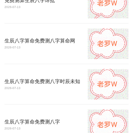
免费测算生辰八字详批
2026-07-13
生辰八字算命免费测八字算命网
2026-07-13
生辰八字算命免费测八字时辰未知
2026-07-13
生辰八字算命免费测八字
2026-07-13