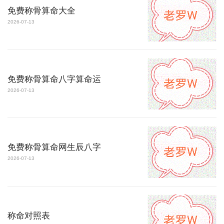
免费称骨算命大全
2026-07-13
免费称骨算命八字算命运
2026-07-13
免费称骨算命网生辰八字
2026-07-13
称命对照表