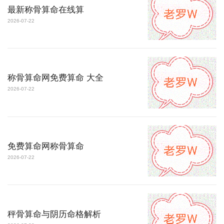
最新称骨算命在线算
2026-07-22
称骨算命网免费算命 大全
2026-07-22
免费算命网称骨算命
2026-07-22
秤骨算命与阴历命格解析