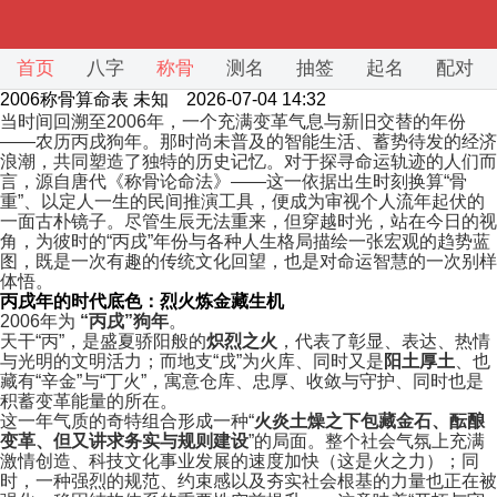
首页
八字
称骨
测名
抽签
起名
配对
2006称骨算命表
未知 2026-07-04 14:32
当时间回溯至2006年，一个充满变革气息与新旧交替的年份
——农历丙戌狗年。那时尚未普及的智能生活、蓄势待发的经济
浪潮，共同塑造了独特的历史记忆。对于探寻命运轨迹的人们而
言，源自唐代《称骨论命法》——这一依据出生时刻换算“骨
重”、以定人一生的民间推演工具，便成为审视个人流年起伏的
一面古朴镜子。尽管生辰无法重来，但穿越时光，站在今日的视
角，为彼时的“丙戌”年份与各种人生格局描绘一张宏观的趋势蓝
图，既是一次有趣的传统文化回望，也是对命运智慧的一次别样
体悟。
丙戌年的时代底色：烈火炼金藏生机
2006年为
“丙戌”狗年
。
天干“丙”，是盛夏骄阳般的
炽烈之火
，代表了彰显、表达、热情
与光明的文明活力；而地支“戌”为火库、同时又是
阳土厚土
、也
藏有“辛金”与“丁火”，寓意仓库、忠厚、收敛与守护、同时也是
积蓄变革能量的所在。
这一年气质的奇特组合形成一种“
火炎土燥之下包藏金石、酝酿
变革、但又讲求务实与规则建设
”的局面。整个社会气氛上充满
激情创造、科技文化事业发展的速度加快（这是火之力）；同
时，一种强烈的规范、约束感以及夯实社会根基的力量也正在被