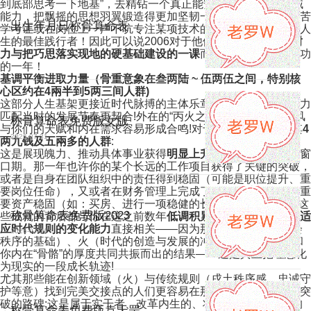
到底部思考一下地基”，去精钻一个真正能安生立命的硬核领域
能力，把飘摇的思想羽翼锻造得更加坚韧一些。那时很多默默苦
出生年月日称骨算命表
学考证或在岗位上一声不吭专注某项技术的人往往正是这一类人
生的最佳践行者！因此可以说2006对于他们是一堂
关于内在耐
2026-07-31
力与把巧思落实现地的硬基础建设的一课
而非追逐耀眼外在成功
的一年！
基调平衡进取力量（骨重意象在叁两陆 ~ 伍两伍之间，特别核
心区约在4兩半到5两三间人群)
这部分人生基架更接近时代脉搏的主体乐章：你们的基调和能力
匹配当时的发展节奏更契合!外在的“丙火之气”与“戌土务实”之风
称骨算命表免费版女版
与你们的天赋和内在需求容易形成合鸣!对于在这个范畴里尤其
4
2026-07-31
两九钱及五兩多的人群
:
这是展现魄力、推动具体事业获得
明显上升与发展成果
的重要窗
口期。那一年也许你的某个长远的工作项目获得了关键的突破，
或者是自身在团队组织中的责任得到稳固（可能是职位提升、重
要岗位任命），又或者在财务管理上完成了几年前计划的一次重
要资产稳固（如：买房、进行一项稳健的长期投资)......而所有这
称骨算命表免费版2023
些成就的背后都与你在这之前数年
低调积累、务实做事且积极适
应时代规则的变化能力
直接相关——因为那正是土（规矩/社会
2026-07-31
秩序的基础）、火（时代的创造与发展的冲力、你的执行力)和
你内在“骨骼”的厚度共同共振而出的结果——这是真正把理想化
为现实的一段成长轨迹!
尤其那些能在创新领域（火）与传统规则（戌土秩序感、忠诚守
护等意）找到完美交接点的人们更容易在那一年留下一个向上突
破的路碑;这是属于实干者、改革内生的、将活力与厚重结合的
称骨算命表免费版袁天罡