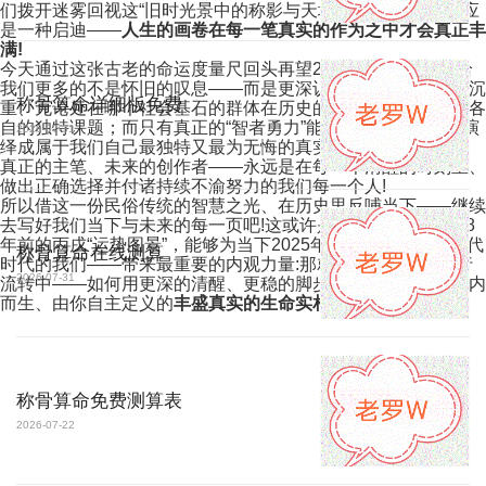
们拨开迷雾回视这“旧时光景中的称影与天地的共绘”，得到的应
是一种启迪——
人生的画卷在每一笔真实的作为之中才会真正丰
满!
今天通过这张古老的命运度量尺回头再望2006时——但愿能给
我们更多的不是怀旧的叹息——而是更深认识到那些无论轻灵沉
称骨算命详细版免费
重、无论处在哪个社会基石的群体在历史的每一股激潮里都有各
自的独特课题；而只有真正的“智者勇力”能把时代浪潮的剧本演
2026-07-31
绎成属于我们自己最独特又最为无悔的真实生命轨迹。
真正的主笔、未来的创作者——永远是在每一个清醒的时刻里、
做出正确选择并付诸持续不渝努力的我们每一个人!
所以借这一份民俗传统的智慧之光、在历史里反哺当下——继续
去写好我们当下与未来的每一页吧!这或许是解读这一份来自18
年前的丙戌“运势图景”，能够为当下2025年，同样身处新旧迭代
称骨算命在线测算
时代的我们——带来最重要的内观力量:那就是在每一轮的天行
2026-07-31
流转中——如何用更深的清醒、更稳的脚步，去创造出那份由内
而生、由你自主定义的
丰盛真实的生命实相
。
称骨算命免费测算表
2026-07-22