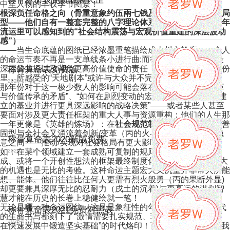
中坚人物的丰收季节图景！
2026-07-31
根深负任命格之向（骨重意象约伍兩七钱及更超重级、或特别局
型——他们自有一整套完整的八字理论体系进行精算；但在当年
流运里可以感知到的“社会结构震荡与宏观价值重建的深层波动
感”）
——当生命底蕴的图纸已经浓墨重笔描绘成山川之轮廓——个人
的命运节奏不再是一支单线条小进行曲;而往往是与时代脉搏最
深层的共振以及背负更高价值使命的责任！他们在那一特殊年份
称骨算命表免费版
里，所感受的“天地剧本”或许与大众并不完全相同。
2026-07-31
那年份对于这一极少数人的影响可能会落在“如何处理大局变革
与价值传承的矛盾”、“如何在剧烈变动的宏观环境下巩固已经建
立的基业并进行更具深远影响的战略决策”——或者某些人甚至
要面对涉及更大责任框架的重大人事与资源重构；他们的人生那
一年更像是《英雄的炼场》：在
社会规范制度（戌）
正迅速完善
固型与全社会又涌流着创新/变革（丙的火与戌中的辛变革的隐
称骨算命表2020新版免费
意之间——推动/实现对社会格局有更大影响的事业奠基（比
如：在某个领域建立一套成熟可复制的规则模型而不仅满足小
2026-07-31
成、或将一个开创性想法的框架最终制度化落地）**这既是巨大
的机遇也是无比的考验。这种命运主题宏大又沉重并非常人所能
想、能体。他们往往比任何人更需有烈火般勇（丙的果断外显)
却更要兼具深厚无比的忍耐力（戌土的沉着)与更高远的谋划智
慧才能在历史的长卷上稳健绘就一笔！
无论是哪一种命运图纹（这只是象征性的勾勒)，2006对那一代
称骨算命表2021免费对照表
的生命书写都刻下了“激情需要扎实规范、理想不能离开大地、
2026-07-31
在快速发展中锻造坚实基础”的时代烙印！而关于“命运“——当我