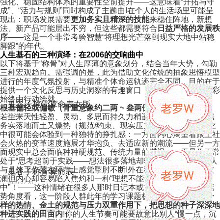
强化、稳固结构体系的重要性空前提升——这意味着“开拓与守
成”、“活力与规则”同时构成了主题曲!在个人的生活场里可能呈
现出：职场发展需要
更加务实且精深的技能
来稳住阵地，新想
法、新产品可能层出不穷，但这些都需要符合
日益严格的发展秩
序
——这是一个非常考验智慧“将理想光芒落到现实大地中站稳
脚跟”的年代。
人生基石的三种演绎：在2006的交响曲中
以下将基于“称骨”对人生厚薄的意象划分，结合当年大势，勾勒
三种宏观趋向。需强调的是，此为借助文化传统的抽象思悟模型
进行的年度气氛投射，与精准个体命运轨迹完全不同，目的在于
提供一个文化反思与历史洞察的有趣窗口，人生画卷的浓墨色彩
始终由行动绘就。
鬼谷子称骨算命表女版
根基偏轻或偏敏（骨重意象约二两 ~ 叁两伍钱区段）
若生来天性轻盈、灵动、多思而持久力稍逊——在这一“火明需
2026-07-31
务实落地而土又燥热（规范/约束、现实压力大的环境气氛”）之
中很可能会体验到一种独特的挣扎感：一方面内心渴望着跟上社
会火热的变革速度施展才华抱负、去适应新的潮流——但另一方
面现实中总会面临种种硬规范、传统力量的滞迟——于是你更常
处于“思考超前于实践——想法很多落地却较不易”，或是在团队
与具体工作落实环节上感觉掣肘不断!外在看起来或许并无大波
鬼谷子称骨算命表
澜但内心却容易陷入焦灼和一种“理想不能自由驰骋的压抑感
2026-07-31
中”！——这种情绪在很多人那时日记本或博客上可一斑！从运
势角度看，这一阶段人群此年的学习课题极重:学会
如何在火一
样的热情、金土的规范与压力双重作用下，把思想的种子深深地
种进实践的田亩内
!你的人生节奏可能要故意比别人“慢一点，沉