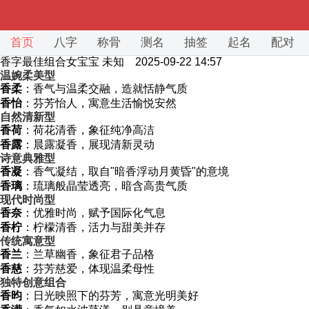
首页
八字
称骨
测名
抽签
起名
配对
香字最佳组合女宝宝
未知 2025-09-22 14:57
温婉柔美型
香柔
：香气与温柔交融，造就恬静气质
香怡
：芬芳怡人，寓意生活愉悦安然
自然清新型
香荷
：荷花清香，象征纯净高洁
香露
：晨露凝香，展现清新灵动
诗意典雅型
香凝
：香气凝结，取自"暗香浮动月黄昏"的意境
香璃
：琉璃般晶莹透亮，暗含高贵气质
现代时尚型
香奈
：优雅时尚，赋予国际化气息
香柠
：柠檬清香，活力与甜美并存
传统寓意型
香兰
：兰草幽香，象征君子品格
香慈
：芬芳慈爱，体现温柔母性
独特创意组合
香昀
：日光映照下的芬芳，寓意光明美好