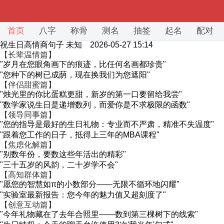
首页
八字
称骨
测名
抽签
起名
配对
祝生日高情商句子
未知 2026-05-27 15:14
【长辈温情篇】
"岁月在您眼角画下的痕迹，比任何名画都珍贵"
"您种下的树已成荫，现在换我们为您遮阳"
【伴侣甜蜜篇】
"烛光里的你比蛋糕更甜，新岁的第一口要留给我尝"
"数学家说生日是递增数列，而爱你是不求极限的函数"
【领导同事篇】
"您的指导是最好的生日礼物：专业而不严肃，精准不失温度"
"跟着您工作的日子，抵得上三年的MBA课程"
【焦虑化解篇】
"别数年份，要数这些年活出的精彩"
"三十五岁的风韵，二十岁学不会"
【高知群体篇】
"愿您的智慧如π的小数部分——无限不循环地闪耀"
"实验室最新报告：您今年的魅力值又超刻度了"
【创意互动篇】
"今年礼物藏在了去年合照里——数到第三棵树下的线索"