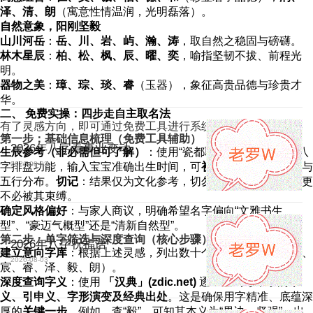
泽、清、朗
（寓意性情温润，光明磊落）。
自然意象，阳刚坚毅
山川河岳
：
岳、川、岩、屿、瀚、涛
，取自然之稳固与磅礴。
林木星辰
：
柏、松、枫、辰、曜、奕
，喻指坚韧不拔、前程光
明。
器物之美
：
璋、琮、琰、睿
（玉器），象征高贵品德与珍贵才
华。
二、 免费实操：四步走自主取名法
有了灵感方向，即可通过免费工具进行系统化操作。
第一步：基础信息梳理（免费工具辅助）
2026年八字看事业变动
生辰参考（非必需但可了解）
：使用“瓷都取名”等网站的免费八
2026-08-03
字排盘功能，输入宝宝准确出生时间，可
初步了解
其生辰八字与
五行分布。
切记
：结果仅为文化参考，切勿迷信其简单断语，更
不必被其束缚。
确定风格偏好
：与家人商议，明确希望名字偏向“文雅书生
型”、“豪迈气概型”还是“清新自然型”。
第二步：单字筛选与深度查询（核心步骤）
2026年八字祝福语
建立意向字库
：根据上述灵感，列出数十个意向单字（如：浩、
2026-08-03
宸、睿、泽、毅、朗）。
深度查询字义
：使用
「汉典」(zdic.net)
逐一查询每个字的
本
义、引申义、字形演变及经典出处
。这是确保用字精准、底蕴深
厚的
关键一步
。例如，查“毅”，可知其本义为“果决、坚强”，出