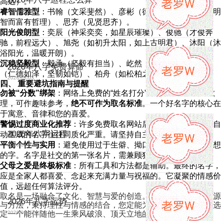
高远）。
睿智儒雅型
：书翰（文采斐然）、彦彬（德才兼备）、明哲（明
2026-08-03
智而富有哲理）、思齐（见贤思齐）。
阳光俊朗型
：奕辰（神采奕奕，如星辰璀璨）、俊驰（才俊奔
驰，前程远大）、旭尧（如初升太阳，如上古明君）、沐阳（沐
浴阳光，温暖开朗）。
沉稳坚毅型
：毅承（坚毅有担当）、屹然（巍然屹立）、泽铠
2026年八字免费算命
（仁德如泽，坚韧如铠）、柏舟（如松柏之坚，如舟行稳）。
2026-08-03
四、 重要避坑指南与提醒
勿被“分数”绑架
：网络上免费的“姓名打分”多基于“三才五格”数
理，可作趣味参考，
绝不可作为取名标准
。一个好名字的核心在
于寓意、音律和您的喜爱。
警惕过度商业化推荐
：许多免费取名网站后隐藏付费服务，其自
2026年八字运程
动生成的名字往往同质化严重。请坚持自主筛选和创作。
平衡个性与实用
：避免使用过于生僻、拗口或容易产生负面联想
2026-08-03
的字。名字是社交的第一张名片，需兼顾独特性与易读性。
父母之爱是终极标准
：所有工具和方法都是辅助。最终的名字，
应是全家人都喜爱、念起来充满力量与祝福的。它凝聚的情感价
值，远超任何算法评分。
取名是一场融合了文化、智慧与爱的创造。善用这些免费的资源
2026年八字运势
与方法，秉持理性与情感的结合，您定能为家中的小男子汉，选
2026-08-03
定一个能伴随他一生乘风破浪、顶天立地的好名字。