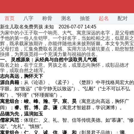
首页
八字
称骨
测名
抽签
起名
配对
新生儿取名免费男孩
未知 2026-07-07 14:45
为家中的小王子取一个响亮、大气、寓意深远的名字，是父母赠
予他的第一份人生铠甲。一个好名字，当如松柏之志，似星辰之
辉，既承载家族期许，亦能伴随他未来披荆斩棘。本文专为男宝
父母打造，汇集免费取名灵感、实用方法与避坑要点，助您智慧
抉择，为男孩觅得一个充满力量与祝福的佳名。
一、 灵感源泉：从经典与自然中汲取男儿气概
取名之始，在于立意。男孩之名，或显志向胸怀，或彰品德才
学，或取自然之雄浑。
志向高远，胸怀天下
源自典籍
：从《论语》、《孟子》、《楚辞》中寻找格局宏大的
字眼。如“致远”（“非宁静无以致远”）、“弘毅”（“士不可以不弘
毅”）、“怀瑾”（“怀瑾握瑜”）。
寓意组合
：
峻、峰、瀚、宇、宸、昊
（寓意志向高远，胸怀广
阔）；
睿、哲、博、彦、谦
（寓意才智超群，学识渊博）。
品德为先，温润如玉
儒家风范
：体现仁、义、礼、智、信等传统美德。如“慕谦”、“修
远”、“允礼”、“慎独”。
寓意组合
：
仁、义、诚、信、谦、和
（彰显君子品德）；
润、