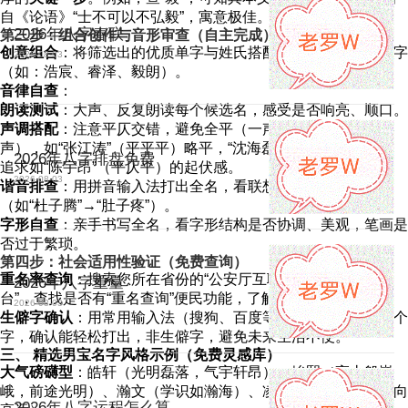
自《论语》“士不可以不弘毅”，寓意极佳。
2026年八字春联
第三步：组合创作与音形审查（自主完成）
创意组合
：将筛选出的优质单字与姓氏搭配，形成多个候选名字
2026-08-03
（如：浩宸、睿泽、毅朗）。
音律自查
：
朗读测试
：大声、反复朗读每个候选名，感受是否响亮、顺口。
声调搭配
：注意平仄交错，避免全平（一声）或全仄（三、四
声），如“张江涛”（平平平）略平，“沈海磊”（仄仄仄）略拗，
2026年八字排盘免费
追求如“陈宇昂”（平仄平）的起伏感。
2026-08-03
谐音排查
：用拼音输入法打出全名，看联想词有无不雅谐音
（如“杜子腾”→“肚子疼”）。
字形自查
：亲手书写全名，看字形结构是否协调、美观，笔画是
否过于繁琐。
第四步：社会适用性验证（免费查询）
重名率查询
：搜索您所在省份的“公安厅互联网+政务服务平
2026年八字重量
台”，查找是否有“重名查询”便民功能，了解名字的普遍程度。
2026-08-03
生僻字确认
：用常用输入法（搜狗、百度等）输入名字中的每个
字，确认能轻松打出，非生僻字，避免未来生活不便。
三、 精选男宝名字风格示例（免费灵感库）
大气磅礴型
：皓轩（光明磊落，气宇轩昂）、峻熙（高山般巍
峨，前途光明）、瀚文（学识如瀚海）、凌霄（直上云霄，志向
2026年八字运程怎么算