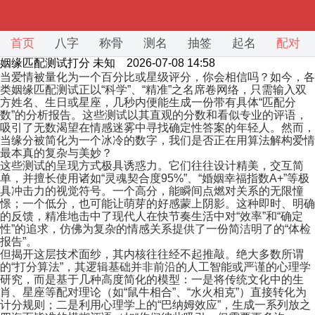
首页
八字
称骨
测名
抽签
起名
配对
姻缘匹配测试打分
未知 2026-07-08 14:58
当爱情被量化为一个百分比或星级评分，你会相信吗？如今，各
类姻缘匹配测试正以“科学”、“精准”之名席卷网络，只需输入双
方姓名、生日或星座，几秒内便能生成一份带有具体“匹配分
数”的分析报告。这些测试以其直观的分数和看似专业的评语，
吸引了无数渴望在情感迷雾中寻找确定性答案的年轻人。然而，
当缘分被简化为一个冰冷的数字，我们是否正在用算法解构爱情
最本真的复杂与美妙？
这些测试的呈现方式极具诱惑力。它们往往设计精美，交互简
单，并擅长使用诸如“灵魂契合度95%”、“婚姻幸福指数A+”等极
具冲击力的视觉符号。一个高分，能瞬间点燃对关系的无限憧
憬；一个低分，也可能让萌芽的好感蒙上阴影。这种即时、明确
的反馈，精准地击中了现代人在快节奏生活中对“效率”和“确定
性”的追求，仿佛为复杂的情感关系提供了一份简洁明了的“体检
报告”。
但揭开这层技术面纱，其内核往往经不起推敲。绝大多数所谓
的“打分算法”，其逻辑基础并非前沿的人工智能或严谨的心理学
研究，而是基于几种高度简化的模型：一是将传统文化中的生
肖、星座等配对理论（如“鼠牛相合”、“水火相克”）直接转化为
计分规则；二是利用心理学上的“巴纳姆效应”，生成一系列放之