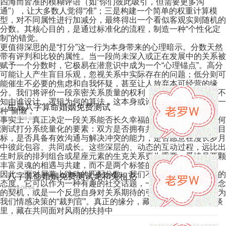
四海而皆准的模糊评语（如“你们彼此吸引，但需要更多沟
通”），让大多数人觉得“准”；三是构建一个简单的权重计算模
型，对不同属性进行加减分，最终得出一个看似客观实则随机的
分数。其核心目的，是通过标准化的流程，制造一种“个性化定
制”的错觉。
更值得深思的是“打分”这一行为本身带来的心理暗示。分数天然
带有评判和比较的属性。当一段尚未深入或正在发展中的关系被
赋予一个分数时，它极易在潜意识中成为一个“心理锚点”。高分
可能让人产生盲目乐观，忽视关系中实际存在的问题；低分则可
能催生不必要的焦虑和自我怀疑，甚至让人放弃本可经营的缘
分。我们将评价一段亲密关系质量的权利，部分让渡给了一个不
知由谁设计、逻辑为何的算法，这本身或许就是情感认知上的一
生辰八字算命婚姻免费测试
种“偷懒”。
事实上，真正决定一段关系能否长久幸福的，是那些无法被任何
2026-08-04
测试打分系统量化的要素：双方是否拥有共同的价值观与生活目
标，是否具备有效沟通与解决冲突的能力，是否愿意在漫长岁月
中彼此包容、共同成长。这些深层的、动态的互动过程，远比出
生时辰的排列组合或星座元素的生克关系更为重要。爱情是两颗
丰富灵魂的相遇与共建，而不是两个标签的机械配对。
因此，面对屏幕上跳动的匹配分数，我们不妨抱以轻松和审慎的
八字算命婚姻免费测试龙和兔相克
态度。它可以作为一种有趣的社交话题，一次了解传统文化概念
2026-08-04
的契机，或是一个反思自身对关系期待的引子。但它绝不应成为
我们情感决策的“裁判官”。真正的缘分，藏在每一次真心的交谈
里，藏在共同面对风雨的扶持中