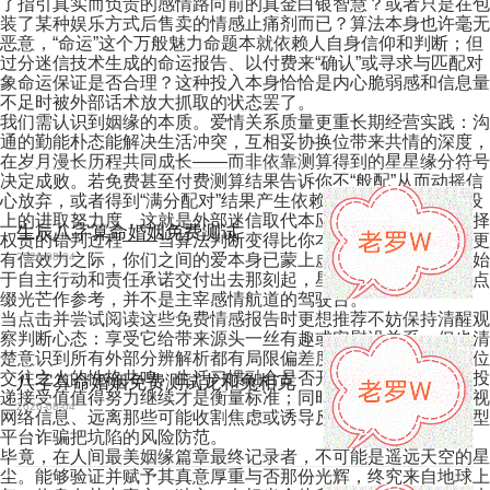
了指引真实而负责的感情路向前的真金白银智慧？或者只是在包
装了某种娱乐方式后售卖的情感止痛剂而已？算法本身也许毫无
恶意，“命运”这个万般魅力命题本就依赖人自身信仰和判断；但
过分迷信技术生成的命运报告、以付费来“确认”或寻求与匹配对
象命运保证是否合理？这种投入本身恰恰是内心脆弱感和信息量
不足时被外部话术放大抓取的状态罢了。
我们需认识到姻缘的本质。爱情关系质量更重长期经营实践：沟
通的勤能朴态能解决生活冲突，互相妥协换位带来共情的深度，
在岁月漫长历程共同成长——而非依靠测算得到的星星缘分符号
决定成败。若免费甚至付费测算结果告诉你不“般配”从而动摇信
心放弃，或者得到“满分配对”结果产生依赖放松心理和情感建设
上的进取努力度，这就是外部迷信取代本应该个体承担起来选择
生辰八字算命婚姻免费测试
权责的错判过程——当算法判断变得比你本人行动及真实感受更
有信效力之际，你们之间的爱本身已蒙上虚无色彩——毕竟爱始
2026-08-04
于自主行动和责任承诺交付出去那刻起，星辰只是浩瀚夜空的点
缀光芒作参考，并不是主宰感情航道的驾驶台。
当点击并尝试阅读这些免费情感报告时更想推荐不妨保持清醒观
察判断心态：享受它给带来源头一丝有趣或安慰没关系，但也清
楚意识到所有外部分辨解析都有局限偏差度；你当下与眼前这位
交往之人的性格共鸣、生活习惯融合是否开心踏实、彼此情感投
八字算命婚姻免费测试龙和兔相克
递接受值值得努力继续才是衡量标准；同时要具备辨别能力审视
2026-08-04
网络信息、远离那些可能收割焦虑或诱导反复充值升级付费类型
平台诈骗把坑陷的风险防范。
毕竟，在人间最美姻缘篇章最终记录者，不可能是遥远天空的星
尘。能够验证并赋予其真意厚重与否那份光辉，终究来自地球上