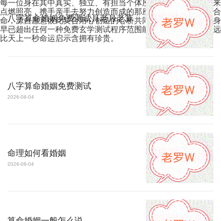
每一位身在其中真实、独立、有担当个体所持温暖、爱和忠诚来
点燃照亮，携手亲手去努力创造而成的那座桥而已——真正的合
八字算命婚姻免费测试月老月老算
命，源自愿意彼此契合用心创造的心桥共同铺筑。这份答案本身
早已超出任何一种免费玄学测试程序范围能力设定本身了，且远
2026-08-04
比天上一秒命运启示含拥有珍贵。
八字算命婚姻免费测试
2026-08-04
命理如何看婚姻
2026-08-04
算命婚姻一般怎么说