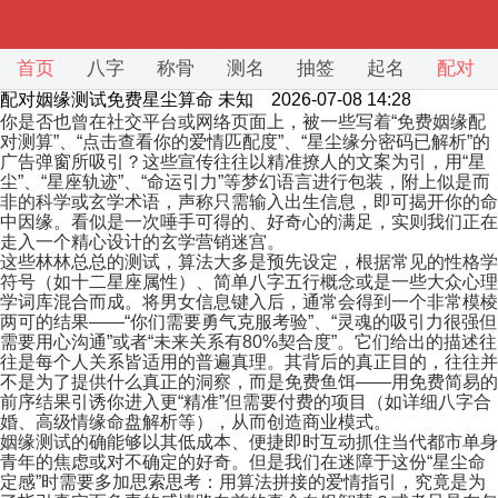
首页
八字
称骨
测名
抽签
起名
配对
配对姻缘测试免费星尘算命
未知 2026-07-08 14:28
你是否也曾在社交平台或网络页面上，被一些写着“免费姻缘配
对测算”、“点击查看你的爱情匹配度”、“星尘缘分密码已解析”的
广告弹窗所吸引？这些宣传往往以精准撩人的文案为引，用“星
尘”、“星座轨迹”、“命运引力”等梦幻语言进行包装，附上似是而
非的科学或玄学术语，声称只需输入出生信息，即可揭开你的命
中因缘。看似是一次唾手可得的、好奇心的满足，实则我们正在
走入一个精心设计的玄学营销迷宫。
这些林林总总的测试，算法大多是预先设定，根据常见的性格学
符号（如十二星座属性）、简单八字五行概念或是一些大众心理
学词库混合而成。将男女信息键入后，通常会得到一个非常模棱
两可的结果——“你们需要勇气克服考验”、“灵魂的吸引力很强但
需要用心沟通”或者“未来关系有80%契合度”。它们给出的描述往
往是每个人关系皆适用的普遍真理。其背后的真正目的，往往并
不是为了提供什么真正的洞察，而是免费鱼饵——用免费简易的
前序结果引诱你进入更“精准”但需要付费的项目（如详细八字合
婚、高级情缘命盘解析等），从而创造商业模式。
姻缘测试的确能够以其低成本、便捷即时互动抓住当代都市单身
青年的焦虑或对不确定的好奇。但是我们在迷障于这份“星尘命
定感”时需要多加思索思考：用算法拼接的爱情指引，究竟是为