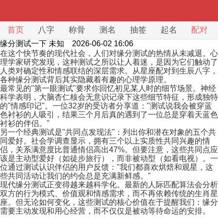
首页
八字
称骨
测名
抽签
起名
配对
缘分测试一下
未知 2026-06-02 16:06
在这个快节奏的现代社会，人们对缘分测试的热情从未减退。心
理学家研究发现，这种测试之所以让人着迷，是因为它们触动了
人类对确定性和情感联结的深层需求。从星座配对到生辰八字，
各种缘分测试背后其实隐藏着有趣的心理学原理。
最常见的"第一眼测试"要求你回忆初见某人时的细节场景。神经
科学表明，大脑杏仁核会无意识记录下这些细节特征，形成独特
的"情感印记"。一位32岁的受访者分享道："测试说我会被穿蓝
色衬衫的人吸引，结果三个月后真的遇到了一位总是穿着天蓝色
衬衫的伴侣。"
另一个经典测试是"共同点发现法"：列出你和潜在对象的五个共
同爱好。社会学调查显示，拥有三个以上实质性共同兴趣的情
侣，关系满意度比普通情侣高出47%。但要注意，这些共同点应
该是主动型爱好（如徒步旅行），而非被动型（如看电视）。一
位通过测试认识伴侣的用户反馈："我们都喜欢烘焙和观星，这
些共同活动让我们的约会总是充满新鲜感。"
现代缘分测试正变得越来越科学化。最新的人际匹配算法会分析
双方的行为模式、价值观和情感需求，而不再依赖传统的生肖星
座。但无论如何变化，这些测试的核心价值在于提醒我们：缘分
需要主动发现和用心经营，而不仅仅是被动等待命运的安排。