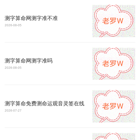
测字算命网测字准不准
2026-08-05
测字算命网测字准吗
2026-08-05
测字算命免费测命运观音灵签在线
2026-07-27