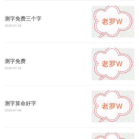
测字免费三个字
2026-07-18
测字免费
2026-07-18
测字算命好字
2026-07-09