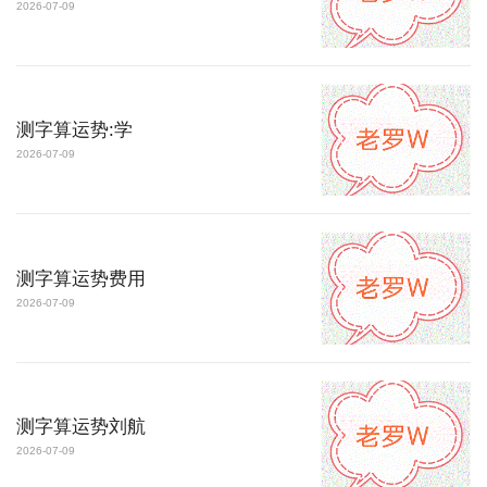
2026-07-09
测字算运势:学
2026-07-09
测字算运势费用
2026-07-09
测字算运势刘航
2026-07-09