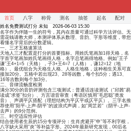
首页
八字
称骨
测名
抽签
起名
配对
姓名免费测试打分
未知 2026-06-03 15:30
名字作为伴随一生的符号，其内在质量可通过科学方法评估。无
需花钱请教大师，本测评体系从数理、音韵、字形等维度，带您
看懂名字背后的分数逻辑。
一、三才五格速算法
天地人三才配置是打分的首要指标。用姓氏笔画加1得天格，名
字首字笔画加姓氏笔画得人格，名字总笔画得地格。例如"王子
谦"王4+1=5（天格），子3+王4=7（人格），谦12=12（地
格）。最优组合为天格生人格、人格生地格，这种相生关系可直
接加20分。五格中若出现23、28等凶数，每个扣5分；遇13、
16等吉数则每个加3分。
二、音律流畅度检测
满分30分的音韵评测包含三项测试：普通话连读测试（"邱茜"易
读成"求签"扣分）、方言谐音审查（粤语区慎用"毛思聪"类发
音）、声调平仄搭配（理想结构为平仄平或仄平仄）。三字名推
荐使用"阳平-上声-阴平"的波浪式声调，如"周芷若"（阴平-上声-
去声）的9分范例。
三、时空适应性评估
结合使用者生辰的15分专项评分：生肖虎避开"申"等不利字根，
八字缺火采用"炎"等补益字形。2024年最新研究发现，00后名