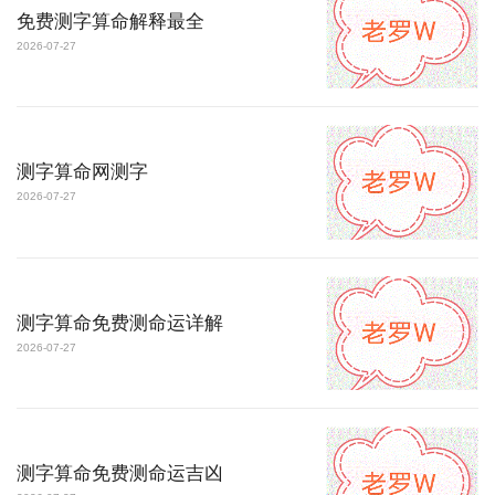
免费测字算命解释最全
2026-07-27
测字算命网测字
2026-07-27
测字算命免费测命运详解
2026-07-27
测字算命免费测命运吉凶