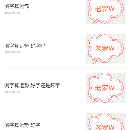
测字算运气
2026-07-09
测字算运势 好字吗
2026-07-09
测字算运势 好字还是坏字
2026-07-09
测字算运势 好字