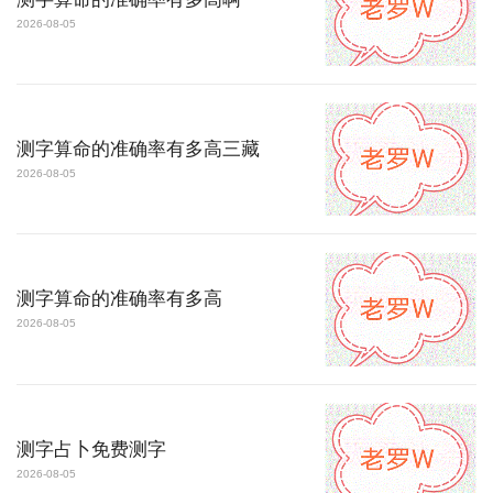
2026-08-05
测字算命的准确率有多高三藏
2026-08-05
测字算命的准确率有多高
2026-08-05
测字占卜免费测字
2026-08-05