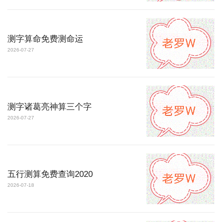
测字算命免费测命运
2026-07-27
测字诸葛亮神算三个字
2026-07-27
五行测算免费查询2020
2026-07-18