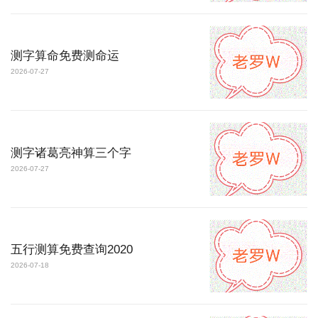
测字算命免费测命运
2026-07-27
测字诸葛亮神算三个字
2026-07-27
五行测算免费查询2020
2026-07-18