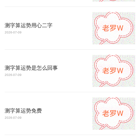
测字算运势用心二字
2026-07-09
测字算运势是怎么回事
2026-07-09
测字算运势免费
2026-07-09