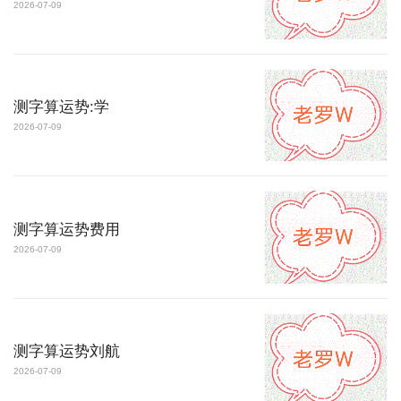
2026-07-09
测字算运势:学
2026-07-09
测字算运势费用
2026-07-09
测字算运势刘航
2026-07-09