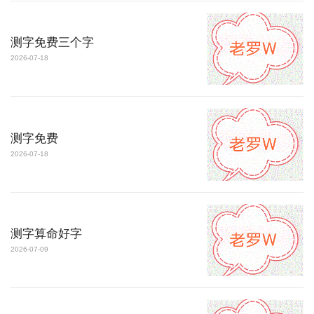
测字免费三个字
2026-07-18
测字免费
2026-07-18
测字算命好字
2026-07-09