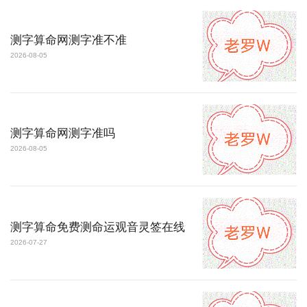
测字算命网测字准不准
2026-08-05
测字算命网测字准吗
2026-08-05
测字算命免费测命运观音灵签在线
2026-07-27