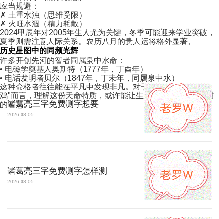
应当规避：
✗ 土重水浊（思维受限）
✗ 火旺水涸（精力耗散）
2024甲辰年对2005年生人尤为关键，冬季可能迎来学业突破，
夏季则需注意人际关系。农历八月的贵人运将格外显著。
历史星图中的同频光辉
许多开创先河的智者同属泉中水命：
• 电磁学奠基人奥斯特（1777年，丁酉年）
• 电话发明者贝尔（1847年，丁未年，同属泉中水）
这种命格者往往能在平凡中发现非凡。对于2005年出生的"木
鸡"而言，理解这份天命特质，或许能让生命之泉涌流出更甘甜
诸葛亮三字免费测字想要
的智慧。
2026-08-05
诸葛亮三字免费测字怎样测
2026-08-05