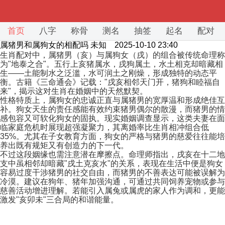
首页
八字
称骨
测名
抽签
起名
配对
属猪男和属狗女的相配吗
未知 2025-10-10 23:40
生肖配对中，属猪男（亥）与属狗女（戌）的组合被传统命理称
为"地泰之合"。五行上亥猪属水，戌狗属土，水土相克却暗藏相
生——土能制水之泛滥，水可润土之刚燥，形成独特的动态平
衡。古籍《三命通会》记载："戌亥相邻天门开，猪狗和睦福自
来"，揭示这对生肖在婚姻中的天然默契。
性格特质上，属狗女的忠诚正直与属猪男的宽厚温和形成绝佳互
补。狗女天生的责任感能有效约束猪男偶尔的散漫，而猪男的情
感包容又可软化狗女的固执。现实婚姻调查显示，这类夫妻在面
临家庭危机时展现超强凝聚力，其离婚率比生肖相冲组合低
35%。尤其在子女教育方面，狗女的严格与猪男的慈爱往往能培
养出既有规矩又有创造力的下一代。
不过这段姻缘也需注意潜在摩擦点。命理师指出，戌亥在十二地
支中虽相邻却暗藏"戌土克亥水"的关系，表现在生活中便是狗女
容易过度干涉猪男的社交自由，而猪男的不善表达可能被误解为
冷漠。建议在狗年、猪年加强沟通，可通过共同饲养宠物或参与
慈善活动增进理解。若能引入属兔或属虎的家人作为调和，更能
激发"亥卯未"三合局的和谐能量。