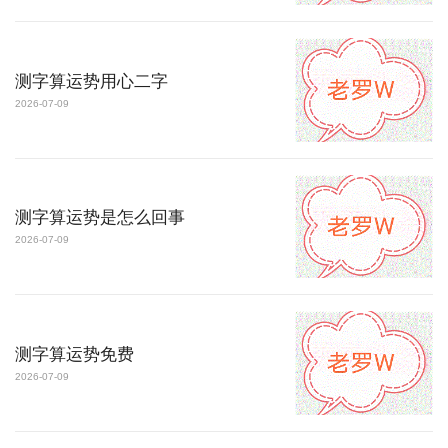
测字算运势用心二字
2026-07-09
测字算运势是怎么回事
2026-07-09
测字算运势免费
2026-07-09