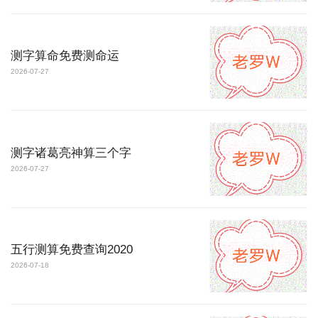
测字算命免费测命运
2026-07-27
测字诸葛亮神算三个字
2026-07-27
五行测算免费查询2020
2026-07-18