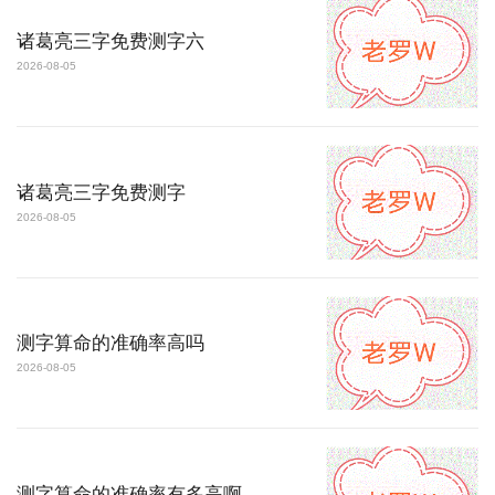
诸葛亮三字免费测字六
2026-08-05
诸葛亮三字免费测字
2026-08-05
测字算命的准确率高吗
2026-08-05
测字算命的准确率有多高啊