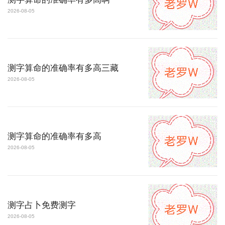
2026-08-05
测字算命的准确率有多高三藏
2026-08-05
测字算命的准确率有多高
2026-08-05
测字占卜免费测字
2026-08-05