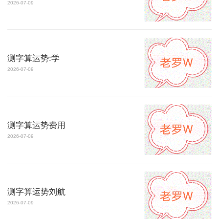
2026-07-09
测字算运势:学
2026-07-09
测字算运势费用
2026-07-09
测字算运势刘航
2026-07-09