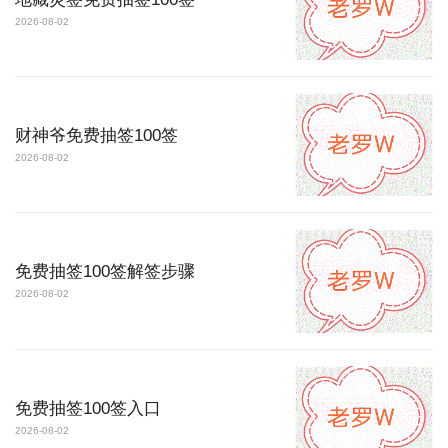
2026-08-02
财神爷免费抽签100签
2026-08-02
免费抽签100签解签步骤
2026-08-02
免费抽签100签入口
2026-08-02