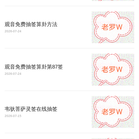
观音免费抽签算卦方法
2026-07-24
观音免费抽签算卦第87签
2026-07-24
韦驮菩萨灵签在线抽签
2026-07-15