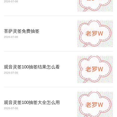
2026-07-06
菩萨灵签免费抽签
2026-07-06
观音灵签100抽签结果怎么看
2026-07-06
观音灵签100抽签大全怎么用
2026-07-06