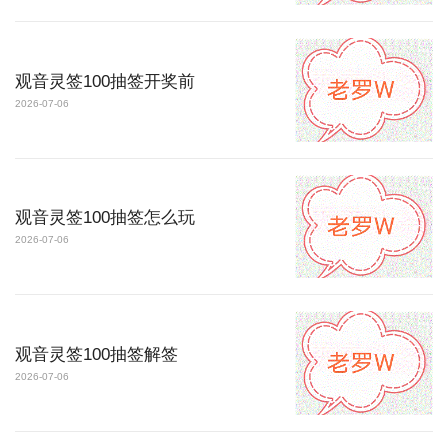
观音灵签100抽签开奖前
2026-07-06
观音灵签100抽签怎么玩
2026-07-06
观音灵签100抽签解签
2026-07-06