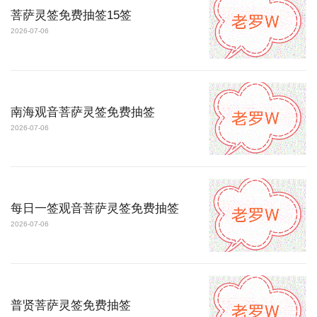
菩萨灵签免费抽签15签
2026-07-06
南海观音菩萨灵签免费抽签
2026-07-06
每日一签观音菩萨灵签免费抽签
2026-07-06
普贤菩萨灵签免费抽签