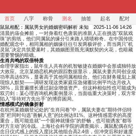
首页
八字
称骨
测名
抽签
起名
配对
鼠鼠相配：属鼠男女的婚姻密码解析
未知 2025-11-06 14:26
清晨的庙会摊前，一对身着红色唐装的准新人正在挑选"双鼠戏
珠"的剪纸，他们同属鼠的缘分引来路人啧啧称奇。在中国传统
婚配观念中，相同属相的姻缘往往引发两极评价，而当两只"机
灵鼠"决定共筑爱巢时，其婚姻图景既充满默契的火花，也暗藏
需要警惕的暗礁。
生肖共鸣的双倍特质
命理学家指出，鼠年生人共有的机智敏捷在婚姻中会形成独特放
大效应。北京某婚恋机构的跟踪数据显示，属鼠夫妻共同创业成
功率高达63%，显著高于其他同属相组合。他们在财务规划上展
现惊人默契——调研发现这类家庭应急储蓄比例平均达月收入
38%，且普遍擅长通过副业增值资产。但这种相似性也可能成为
双刃剑：某心理咨询机构案例显示，当面临重大决策时，双方常
陷入"等待对方先出手"的博弈困局。
情感模式的镜像折射
在杭州某婚姻登记处的"生肖问卷"中，属鼠夫妻在"期待伴侣特
质"栏同时勾选"善解人意"的比例达81%。这种情感需求的高度
重合，既可能造就"一个眼神就懂你"的舒畅，也可能诱发"都等
对方主动"的冷战。上海社会科学院的调查揭示，属鼠配偶在纪
念日仪式感上的投入度比其他组合高2.4倍，但冲突后和好速度