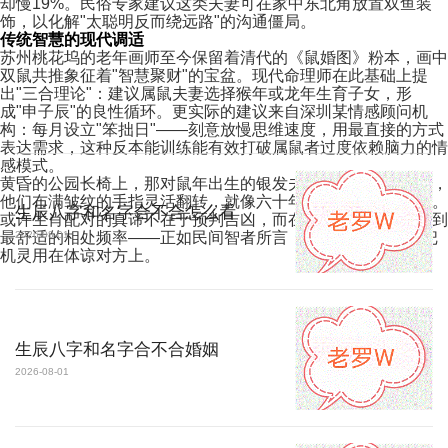
却慢19%。民俗专家建议这类夫妻可在家中东北角放置双鱼装
饰，以化解"太聪明反而绕远路"的沟通僵局。
传统智慧的现代调适
苏州桃花坞的老年画师至今保留着清代的《鼠婚图》粉本，画中
双鼠共推象征着"智慧聚财"的宝盆。现代命理师在此基础上提
出"三合理论"：建议属鼠夫妻选择猴年或龙年生育子女，形
成"申子辰"的良性循环。更实际的建议来自深圳某情感顾问机
构：每月设立"笨拙日"——刻意放慢思维速度，用最直接的方式
表达需求，这种反本能训练能有效打破属鼠者过度依赖脑力的情
感模式。
黄昏的公园长椅上，那对鼠年出生的银发夫妻正在玩解绳游戏，
他们布满皱纹的手指灵活翻转，就像六十年前初遇时那般默契。
生辰八字和名字合不合怎么看
或许生肖配对的真谛不在于预判吉凶，而在于让相似的天性找到
最舒适的相处频率——正如民间智者所言："两鼠相配，贵在把
2026-08-01
机灵用在体谅对方上。
生辰八字和名字合不合婚姻
2026-08-01