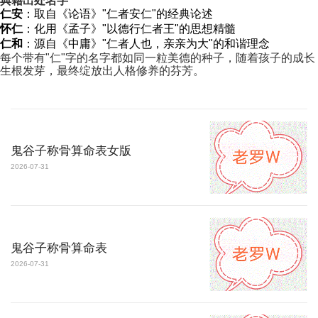
典籍出处名字
仁安
：取自《论语》"仁者安仁"的经典论述
怀仁
：化用《孟子》"以德行仁者王"的思想精髓
仁和
：源自《中庸》"仁者人也，亲亲为大"的和谐理念
每个带有"仁"字的名字都如同一粒美德的种子，随着孩子的成长
生根发芽，最终绽放出人格修养的芬芳。
鬼谷子称骨算命表女版
2026-07-31
鬼谷子称骨算命表
2026-07-31