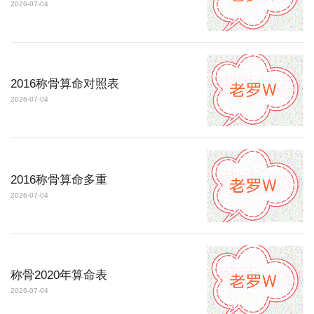
2026-07-04
2016称骨算命对照表
2026-07-04
2016称骨算命多重
2026-07-04
称骨2020年算命表
2026-07-04