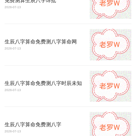
免费测算生辰八字详批
2026-07-13
生辰八字算命免费测八字算命网
2026-07-13
生辰八字算命免费测八字时辰未知
2026-07-13
生辰八字算命免费测八字
2026-07-13