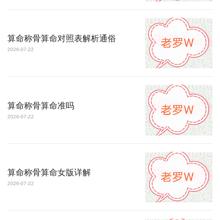
算命称骨算命对照表解析通俗
2026-07-22
算命称骨算命准吗
2026-07-22
算命称骨算命女版详解
2026-07-22