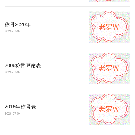
称骨2020年
2026-07-04
2006称骨算命表
2026-07-04
2016年称骨表
2026-07-04