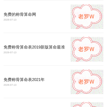
免费的称骨算命网
2026-07-13
免费称骨算命表2019新版算命最准
2026-07-13
免费称骨算命表2021年
2026-07-13