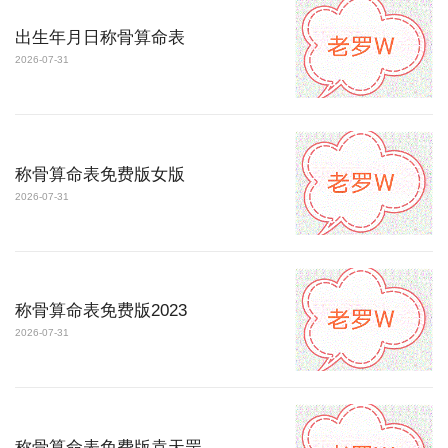
出生年月日称骨算命表
2026-07-31
称骨算命表免费版女版
2026-07-31
称骨算命表免费版2023
2026-07-31
称骨算命表免费版袁天罡