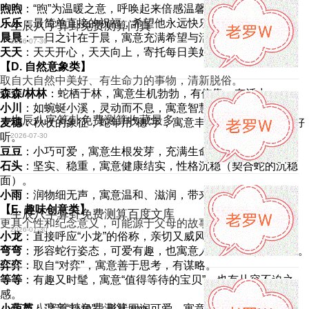
煦煦
：“煦”为温暖之意，呼唤起来倍感温馨。
乐乐
：最简单直接的祝福，希望他永远快乐。
生辰八字算卦免费测算问真
晨晨
：一日之计在于晨，寓意充满希望与活力。
2026-07-30
天天
：天天开心，天天向上，寄托每日美好的祝愿。
【D. 自然意象类】
取自大自然中美好、有生命力的事物，清新脱俗。
森森/林林
：蛇栖于林，寓意生机勃勃，有依靠，有活力。
小川
：如蜿蜒小溪，灵动而不息，寓意智慧绵长。
生辰八字算卦免费测算收藏最多
麦穗
：秋收的象征，蛇年用“穗”字，寓意丰收与富足，独特而好
听。
2026-07-30
豆豆
：小巧可爱，寓意生根发芽，充满生命力。
石头
：坚实、稳重，寓意健康结实，性格沉稳（契合蛇的沉稳
面）。
小雨
：润物细无声，寓意温和、滋润，带来好运。
【E. 趣味创意类】
生辰八字算卦免费测算百度文库
更具个性和纪念意义，可能源于父母的故事或期待。
2026-07-30
小龙
：直接呼应“小龙”的俗称，亲切又威风。
弯弯
：形容蛇行姿态，可爱有趣，也寓意人生道路能灵活应对。
弈弈
：取自“对弈”，寓意善于思考，有谋略。
等等
：有趣又时髦，寓意“值得等待的宝贝”，也有从容不迫之
感。
生辰八字算卦免费测算app
小葫芦
：谐音“福禄”，形状圆润可爱，寓意收纳福气，健康平