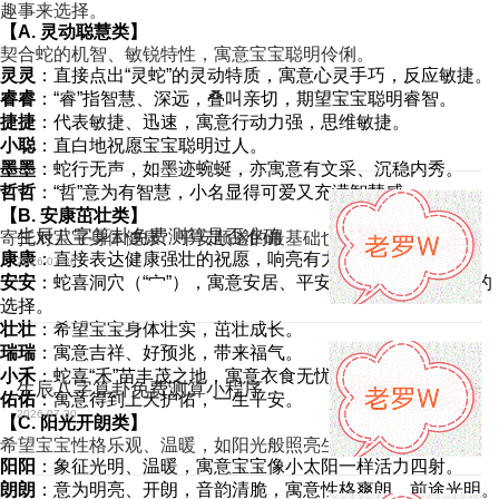
趣事来选择。
【A. 灵动聪慧类】
契合蛇的机智、敏锐特性，寓意宝宝聪明伶俐。
灵灵
：直接点出“灵蛇”的灵动特质，寓意心灵手巧，反应敏捷。
睿睿
：“睿”指智慧、深远，叠叫亲切，期望宝宝聪明睿智。
捷捷
：代表敏捷、迅速，寓意行动力强，思维敏捷。
小聪
：直白地祝愿宝宝聪明过人。
墨墨
：蛇行无声，如墨迹蜿蜒，亦寓意有文采、沉稳内秀。
哲哲
：“哲”意为有智慧，小名显得可爱又充满智慧感。
【B. 安康茁壮类】
生辰八字算卦免费测算是否准确
寄托对宝宝身体健康、平安顺遂的最基础也最重要的期盼。
康康
：直接表达健康强壮的祝愿，响亮有力。
2026-07-30
安安
：蛇喜洞穴（“宀”），寓意安居、平安，是极为稳妥吉祥的
选择。
壮壮
：希望宝宝身体壮实，茁壮成长。
瑞瑞
：寓意吉祥、好预兆，带来福气。
小禾
：蛇喜“禾”苗丰茂之地，寓意衣食无忧，生命茁壮。
生辰八字算卦免费测算小程序
佑佑
：寓意得到上天护佑，一生平安。
2026-07-30
【C. 阳光开朗类】
希望宝宝性格乐观、温暖，如阳光般照亮生活。
阳阳
：象征光明、温暖，寓意宝宝像小太阳一样活力四射。
朗朗
：意为明亮、开朗，音韵清脆，寓意性格爽朗，前途光明。