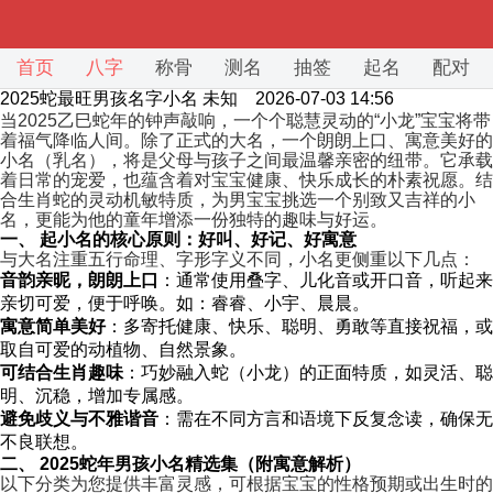
首页
八字
称骨
测名
抽签
起名
配对
2025蛇最旺男孩名字小名
未知 2026-07-03 14:56
当2025乙巳蛇年的钟声敲响，一个个聪慧灵动的“小龙”宝宝将带
着福气降临人间。除了正式的大名，一个朗朗上口、寓意美好的
小名（乳名），将是父母与孩子之间最温馨亲密的纽带。它承载
着日常的宠爱，也蕴含着对宝宝健康、快乐成长的朴素祝愿。结
合生肖蛇的灵动机敏特质，为男宝宝挑选一个别致又吉祥的小
名，更能为他的童年增添一份独特的趣味与好运。
一、 起小名的核心原则：好叫、好记、好寓意
与大名注重五行命理、字形字义不同，小名更侧重以下几点：
音韵亲昵，朗朗上口
：通常使用叠字、儿化音或开口音，听起来
亲切可爱，便于呼唤。如：睿睿、小宇、晨晨。
寓意简单美好
：多寄托健康、快乐、聪明、勇敢等直接祝福，或
取自可爱的动植物、自然景象。
可结合生肖趣味
：巧妙融入蛇（小龙）的正面特质，如灵活、聪
明、沉稳，增加专属感。
避免歧义与不雅谐音
：需在不同方言和语境下反复念读，确保无
不良联想。
二、 2025蛇年男孩小名精选集（附寓意解析）
以下分类为您提供丰富灵感，可根据宝宝的性格预期或出生时的