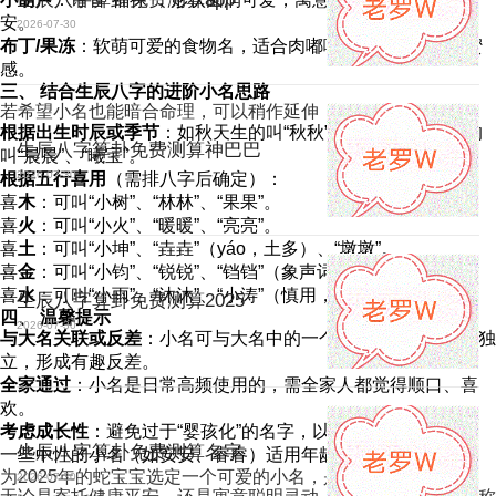
安。
2026-07-30
布丁/果冻
：软萌可爱的食物名，适合肉嘟嘟的宝宝，充满甜蜜
感。
三、 结合生辰八字的进阶小名思路
若希望小名也能暗合命理，可以稍作延伸：
根据出生时辰或季节
：如秋天生的叫“秋秋”、“小禾”；早晨生的
生辰八字算卦免费测算神巴巴
叫“晨晨”、“曦宝”。
2026-07-30
根据五行喜用
（需排八字后确定）：
喜
木
：可叫“小树”、“林林”、“果果”。
喜
火
：可叫“小火”、“暖暖”、“亮亮”。
喜
土
：可叫“小坤”、“垚垚”（yáo，土多）、“墩墩”。
喜
金
：可叫“小钧”、“锐锐”、“铛铛”（象声词，带金属感）。
喜
水
：可叫“小雨”、“沐沐”、“小涛”（慎用，参考生肖宜忌）。
生辰八字算卦免费测算2025
四、 温馨提示
2026-07-30
与大名关联或反差
：小名可与大名中的一个字呼应，也可完全独
立，形成有趣反差。
全家通过
：小名是日常高频使用的，需全家人都觉得顺口、喜
欢。
考虑成长性
：避免过于“婴孩化”的名字，以免孩子长大后尴尬。
生辰八字算卦免费测算名字
一些中性的小名（如安安、睿睿）适用年龄段更广。
为2025年的蛇宝宝选定一个可爱的小名，是家庭欢乐的开始。
2026-07-30