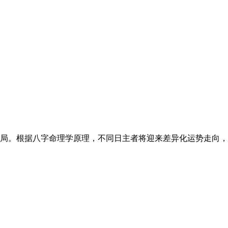
。根据八字命理学原理，不同日主者将迎来差异化运势走向，这份免费