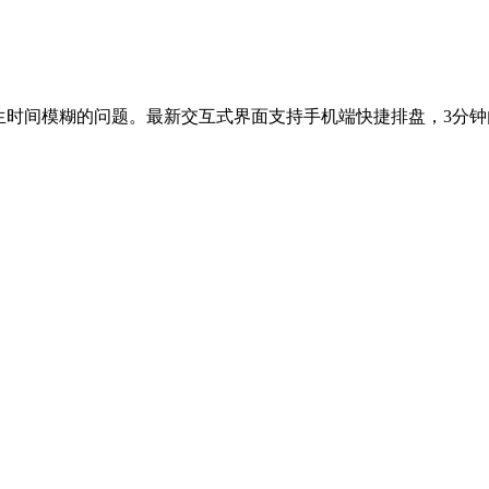
生时间模糊的问题。最新交互式界面支持手机端快捷排盘，3分