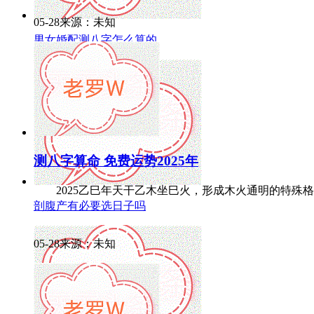
05-28来源：未知
男女婚配测八字怎么算的
测八字算命 免费运势2025年
2025乙巳年天干乙木坐巳火，形成木火通明的特殊格局
剖腹产有必要选日子吗
05-28来源：未知