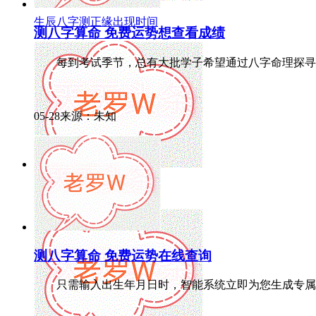
生辰八字测正缘出现时间
测八字算命 免费运势想查看成绩
每到考试季节，总有大批学子希望通过八字命理探寻考运玄
05-28来源：未知
生辰八字取名原则是什么
测八字算命 免费运势在线查询
只需输入出生年月日时，智能系统立即为您生成专属八字命