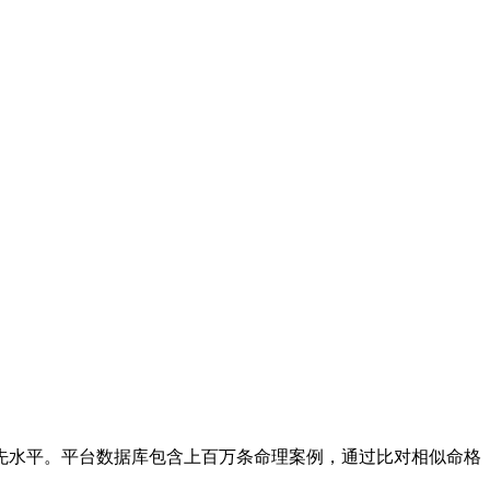
先水平。平台数据库包含上百万条命理案例，通过比对相似命格