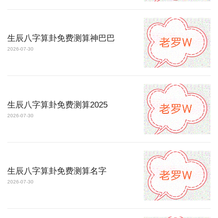
生辰八字算卦免费测算神巴巴
2026-07-30
生辰八字算卦免费测算2025
2026-07-30
生辰八字算卦免费测算名字
2026-07-30