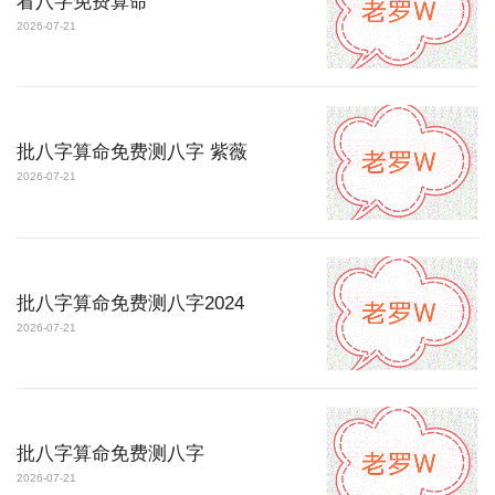
看八字免费算命
2026-07-21
批八字算命免费测八字 紫薇
2026-07-21
批八字算命免费测八字2024
2026-07-21
批八字算命免费测八字
2026-07-21