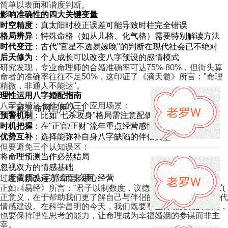
简单以表面和谐度判断。
影响准确性的四大关键变量
时空精度
：真太阳时校正误差可能导致时柱完全错误
格局辨异
：特殊命格（如从儿格、化气格）需要特别解读方法
时代变迁
：古代"官星不透易嫁晚"的判断在现代社会已不绝对
后天修为
：个人成长可以改变八字预设的感情模式
研究发现，专业命理师的合婚准确率可达75%-80%，但街头算
命者的准确率往往不足50%，这印证了《滴天髓》所言："命理
精微，非通人不能达"。
理性运用八字婚配指南
八字合婚最有价值的三个应用场景：
三藏算命网官网入口
预警机制
：比如"七杀攻身"格局需注意配偶暴力倾向
2026-08-08
时机把握
：在"正官/正财"流年重点经营感情
优势互补
：选择能弥补自身八字缺陷的伴侣类型
但要避免三个认知误区：
将命理预测当作必然结局
忽视双方的情感基础
老黄历八字算命怎么用
过度依赖改运方法而非用心经营
正如《易经》所言："君子以制数度，议德行"。八字算姻缘的真
2026-08-08
正意义，在于帮助我们更了解自己与伴侣的先天特质，而非替代
情感建设。在科学昌明的今天，我们既要尊重传统文化的智慧，
也要保持理性思考的能力，让命理成为幸福婚姻的参谋而非主
宰。