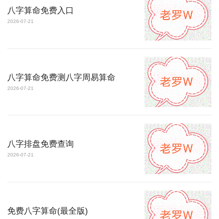
八字算命免费入口
2026-07-21
八字算命免费测八字周易算命
2026-07-21
八字排盘免费查询
2026-07-21
免费八字算命(最全版)