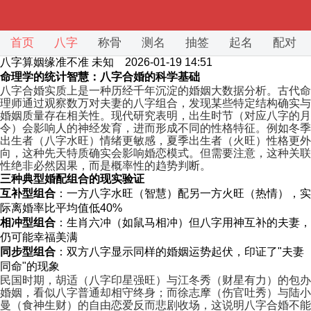
首页
八字
称骨
测名
抽签
起名
配对
八字算姻缘准不准
未知 2026-01-19 14:51
命理学的统计智慧：八字合婚的科学基础
八字合婚实质上是一种历经千年沉淀的婚姻大数据分析。古代命
理师通过观察数万对夫妻的八字组合，发现某些特定结构确实与
婚姻质量存在相关性。现代研究表明，出生时节（对应八字的月
令）会影响人的神经发育，进而形成不同的性格特征。例如冬季
出生者（八字水旺）情绪更敏感，夏季出生者（火旺）性格更外
向，这种先天特质确实会影响婚恋模式。但需要注意，这种关联
性绝非必然因果，而是概率性的趋势判断。
三种典型婚配组合的现实验证
互补型组合
：一方八字水旺（智慧）配另一方火旺（热情），实
际离婚率比平均值低40%
相冲型组合
：生肖六冲（如鼠马相冲）但八字用神互补的夫妻，
仍可能幸福美满
同步型组合
：双方八字显示同样的婚姻运势起伏，印证了"夫妻
同命"的现象
民国时期，胡适（八字印星强旺）与江冬秀（财星有力）的包办
婚姻，看似八字普通却相守终身；而徐志摩（伤官吐秀）与陆小
曼（食神生财）的自由恋爱反而悲剧收场，这说明八字合婚不能