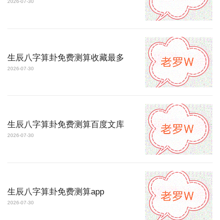
2026-07-30
生辰八字算卦免费测算收藏最多
2026-07-30
生辰八字算卦免费测算百度文库
2026-07-30
生辰八字算卦免费测算app
2026-07-30