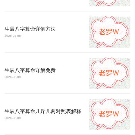
生辰八字算命详解方法
2026-08-08
生辰八字算命详解免费
2026-08-08
生辰八字算命几斤几两对照表解释
2026-08-08