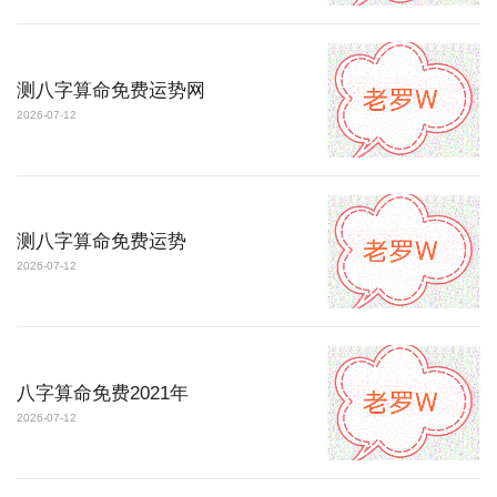
测八字算命免费运势网
2026-07-12
测八字算命免费运势
2026-07-12
八字算命免费2021年
2026-07-12