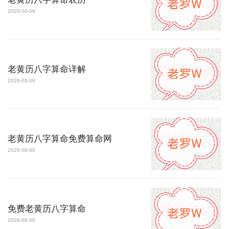
2026-08-08
老黄历八字算命详解
2026-08-08
老黄历八字算命免费算命网
2026-08-08
免费老黄历八字算命
2026-08-08