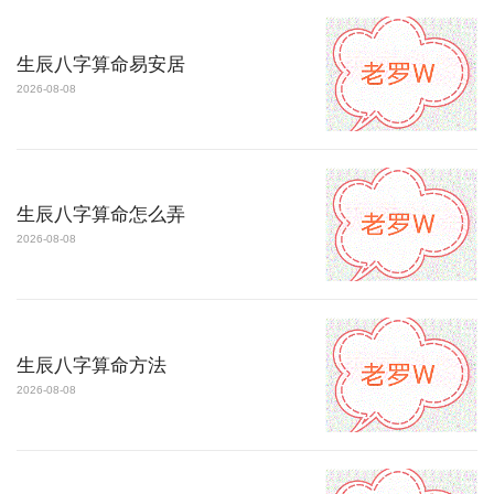
生辰八字算命易安居
2026-08-08
生辰八字算命怎么弄
2026-08-08
生辰八字算命方法
2026-08-08