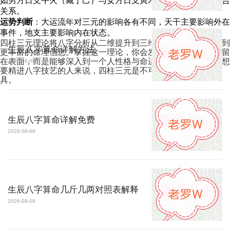
如男方日支午火（藏丁己）与女方日支寅木（藏甲丙戊）有暗合
关系。
运势判断
：大运流年对三元的影响各有不同，天干主要影响外在
事件，地支主要影响内在状态。
四柱三元理论将八字分析从二维提升到三维，让命理师能够看到
生辰八字算命详解方法
更丰富的命理信息。掌握这一理论，你会发现八字命理不再停留
在表面，而是能够深入到一个人性格与命运的核心层面。对于想
2026-08-08
要精进八字技艺的人来说，四柱三元是不可或缺的高级分析工
具。
生辰八字算命详解免费
2026-08-08
生辰八字算命几斤几两对照表解释
2026-08-08