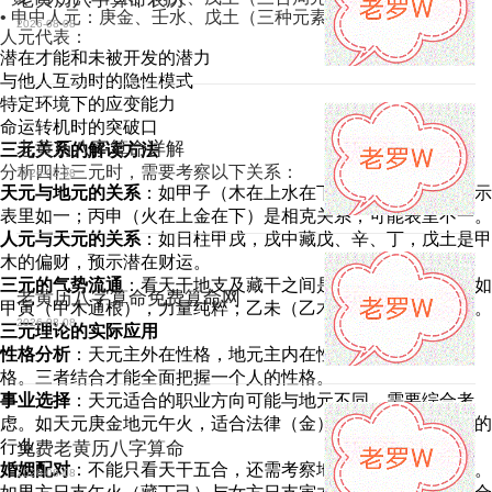
• 申中人元：庚金、壬水、戊土（三种元素）
2026-08-08
人元代表：
潜在才能和未被开发的潜力
与他人互动时的隐性模式
特定环境下的应变能力
命运转机时的突破口
老黄历八字算命详解
三元关系的解读方法
分析四柱三元时，需要考察以下关系：
2026-08-08
天元与地元的关系
：如甲子（木在上水在下）是相生关系，表示
表里如一；丙申（火在上金在下）是相克关系，可能表里不一。
人元与天元的关系
：如日柱甲戌，戌中藏戊、辛、丁，戊土是甲
木的偏财，预示潜在财运。
三元的气势流通
：看天干地支及藏干之间是否有连贯的气势，如
老黄历八字算命免费算命网
甲寅（甲木通根），力量纯粹；乙未（乙木坐库），力量复杂。
2026-08-08
三元理论的实际应用
性格分析
：天元主外在性格，地元主内在性格，人元主潜在性
格。三者结合才能全面把握一个人的性格。
事业选择
：天元适合的职业方向可能与地元不同，需要综合考
虑。如天元庚金地元午火，适合法律（金）与能源（火）结合的
行业。
免费老黄历八字算命
婚姻配对
：不能只看天干五合，还需考察地支藏干的相互作用。
2026-08-08