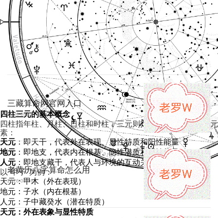
三藏算命网官网入口
四柱三元的基本概念
2026-08-08
四柱指年柱、月柱、日柱和时柱，三元则指每一柱包含的三种元
素：
天元
：即天干，代表外在表现、显性特质和阳性能量
地元
：即地支，代表内在根基、隐性潜质和阴性能量
人元
：即地支藏干，代表人与环境的互动关系
老黄历八字算命怎么用
以"甲子"为例：
天元：甲木（外在表现）
2026-08-08
地元：子水（内在根基）
人元：子中藏癸水（潜在特质）
天元：外在表象与显性特质