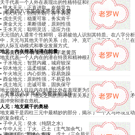
天干代表一个人外在表现出的性格特征和行为方式：
• 甲木天元：正直进取，有领导力
老黄历八字算命水墨先生免费
• 丙火天元：热情开朗，善于表达
• 戊土天元：稳重可靠，务实肯干
2026-08-08
• 庚金天元：果断强硬，原则性强
• 壬水天元：聪明灵活，适应力佳
天元强的人通常个性鲜明，容易被他人识别其特质。在八字分析
中，天元与其他天干的关系（合、冲、克等）决定了一个人外在
的人际互动模式和事业发展方式。
地元：内在根基与潜在能量
老黄历八字算命生辰八字老黄历
地支代表一个人内在的潜在特质和精神根基：
2026-08-08
• 子水地元：智慧内藏，城府较深
• 卯木地元：温柔细腻，敏感多情
• 午火地元：内心炽热，容易急躁
• 酉金地元：原则性强，不易妥协
• 戌土地元：忠诚可靠，固执保守
地元强的人往往内在特质比外在表现更为突出，可能表里不一。
老黄历八字算命 免费算命流年
在八字分析中，地支之间的刑冲破害关系反映了一个人内心的矛
盾冲突和潜在危机。
2026-08-08
人元：地支藏干的奥秘
地支藏干是四柱三元中最精妙的部分，揭示了一个人与环境互动
的复杂模式：
• 子中人元：癸水（纯阴之水）
• 午中人元：丁火、己土（主气加余气）
• 寅中人元：甲木、丙火、戊土（三合局元素）
老黄历八字算命农历