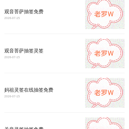
观音菩萨抽签免费
2026-07-15
观音菩萨抽签灵签
2026-07-15
妈祖灵签在线抽签免费
2026-07-15