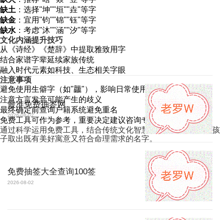
缺土
：选择"坤""垣""垚"等字
缺金
：宜用"钧""锦""钰"等字
缺水
：考虑"沐""涵""汐"等字
文化内涵提升技巧
从《诗经》《楚辞》中提取雅致用字
结合家谱字辈延续家族传统
融入时代元素如科技、生态相关字眼
注意事项
避免使用生僻字（如"龘"），影响日常使用
注意方言发音可能产生的歧义
最准免费抽签网
最终确定前查询户籍系统避免重名
2026-08-02
免费工具可作为参考，重要决定建议咨询专业人士
通过科学运用免费工具，结合传统文化智慧，每个家庭都能为孩
子取出既有美好寓意又符合命理需求的名字。
免费抽签大全查询100签
2026-08-02