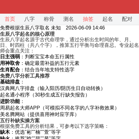
首页
八字
称骨
测名
抽签
起名
配对
免费根据生辰八字取名
未知 2026-06-09 14:46
生辰八字起名的核心原理
生辰八字起名源于古代命理学，通过分析出生时间的年、月、
日、时四柱（共八个字），推算五行平衡与命理喜忌。专业起名
师会重点关注：
日主强弱
：判断宝宝本命五行属性
用神取舍
：确定最需补益的五行元素
生肖配合
：结合当年地支特性选字
免费八字分析工具推荐
基础排盘
：
汉典网八字排盘（输入阳历/阴历生日自动转换）
起名通小程序（30秒生成五行缺失报告）
进阶功能
：
周易起名大师APP（可模拟不同名字的八字补救效果）
美名腾网站（提供喜用神对应字库）
五行补缺实操方案
根据免费工具的分析结果，可参考以下选字策略：
缺木
：优选"彬""楠""萱"等字
缺火
：推荐"晗""燚""昱"等字