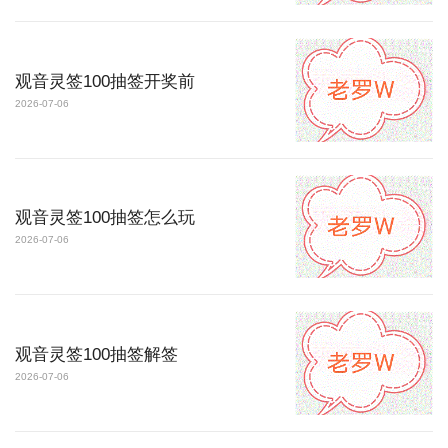
观音灵签100抽签开奖前
2026-07-06
观音灵签100抽签怎么玩
2026-07-06
观音灵签100抽签解签
2026-07-06