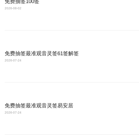
免费抽签100签
2026-08-02
免费抽签最准观音灵签61签解签
2026-07-24
免费抽签最准观音灵签易安居
2026-07-24