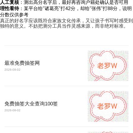
人工复核
：测出高分名字后，最好再咨询户籍处确认是否可用
理性看待
：某平台给"诸葛亮"打42分，却给"张伟"打88分，说明
分数仅供参考
真正的好名字应该既符合家族文化传承，又让孩子书写时感受到
独特的意义。不妨把测分工具当作灵感来源，而非绝对标准。
最准免费抽签网
2026-08-02
免费抽签大全查询100签
2026-08-02