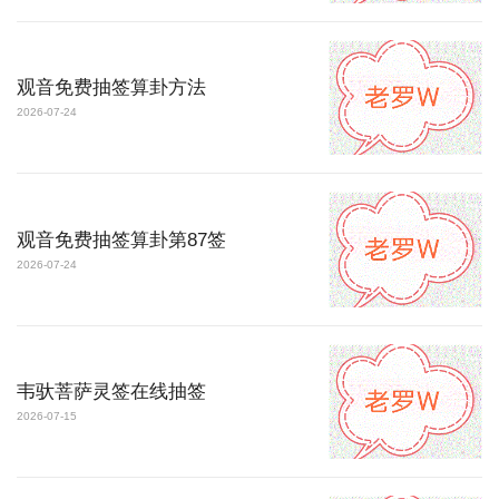
观音免费抽签算卦方法
2026-07-24
观音免费抽签算卦第87签
2026-07-24
韦驮菩萨灵签在线抽签
2026-07-15