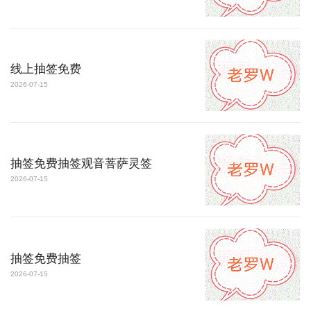
线上抽签免费
2026-07-15
抽签免费抽签观音菩萨灵签
2026-07-15
抽签免费抽签
2026-07-15