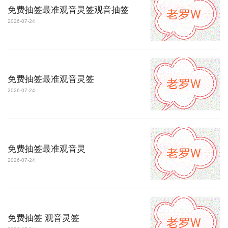
免费抽签最准观音灵签观音抽签
2026-07-24
免费抽签最准观音灵签
2026-07-24
免费抽签最准观音灵
2026-07-24
免费抽签 观音灵签