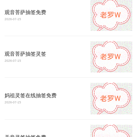
观音菩萨抽签免费
2026-07-15
观音菩萨抽签灵签
2026-07-15
妈祖灵签在线抽签免费
2026-07-15