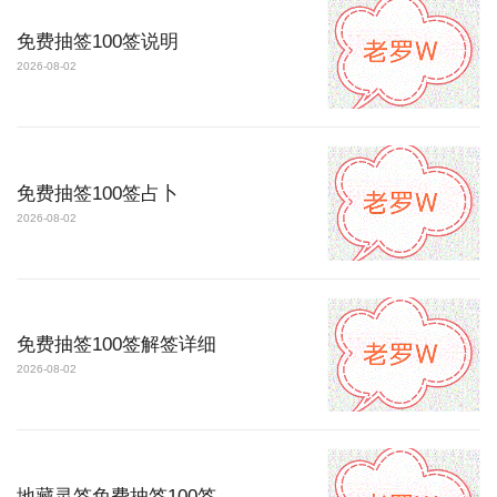
免费抽签100签说明
2026-08-02
免费抽签100签占卜
2026-08-02
免费抽签100签解签详细
2026-08-02
地藏灵签免费抽签100签