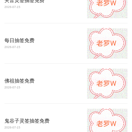
关音灵签抽签免费
2026-07-15
每日抽签免费
2026-07-15
佛祖抽签免费
2026-07-15
鬼谷子灵签抽签免费
2026-07-15