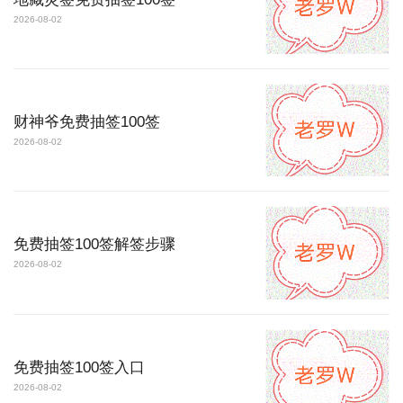
2026-08-02
财神爷免费抽签100签
2026-08-02
免费抽签100签解签步骤
2026-08-02
免费抽签100签入口
2026-08-02