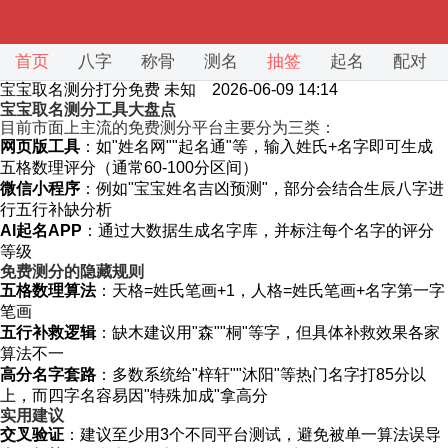
首页
八字
称骨
测名
抽签
起名
配对
宝宝取名测分打分免费
未知 2026-06-09 14:14
宝宝取名测分工具大盘点
目前市面上主流的免费测分平台主要分为三类：
网页版工具
：如"姓名网""起名通"等，输入姓氏+名字即可生成
五格数理评分（通常60-100分区间）
微信小程序
：例如"宝宝姓名吉凶预测"，部分会结合生辰八字进
行五行补缺分析
AI起名APP
：通过大数据生成名字库，并标注每个名字的评分
等级
免费测分的隐藏规则
五格数理算法
：天格=姓氏笔画+1，人格=姓氏笔画+名字第一字
笔画
五行补救逻辑
：缺木建议用"森""桐"等字，但具体补救效果各家
算法不一
高分名字套路
：多数系统给"梓轩""沐阳"等热门名字打85分以
上，而四字名容易因"特殊加成"拿高分
实用建议
交叉验证
：建议至少用3个不同平台测试，避免被单一算法误导