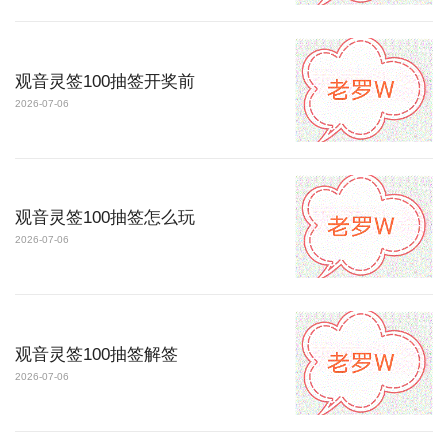
观音灵签100抽签开奖前
2026-07-06
观音灵签100抽签怎么玩
2026-07-06
观音灵签100抽签解签
2026-07-06