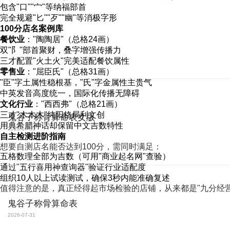
包含"口""宀"等纳福部首
完全规避"匕""歹""幽"等消极字形
100分店名案例库
餐饮业
："陶陶居"（总格24画）
双"阝"部首聚财，叠字增强传播力
三才配置"火土火"完美适配餐饮属性
零售业
："屈臣氏"（总格31画）
"臣"字土属性稳根基，"氏"字金属性主贵气
中英发音高度统一，国际化传播无障碍
文化行业
："西西弗"（总格21画）
三才"木木木"纯阳格局利文创
鬼谷子称骨算命表女版
用典希腊神话却保留中文吉数特性
2026-07-31
自主检测进阶指南
想要自测店名能否达到100分，需同时满足：
五格数理全部为吉数（可用"商业起名网"查验）
通过"五行喜用神查询器"验证行业适配度
组织10人以上试读测试，确保3秒内能准确复述
值得注意的是，真正经得起市场检验的店铺，从来都是"九分经营
鬼谷子称骨算命表
2026-07-31