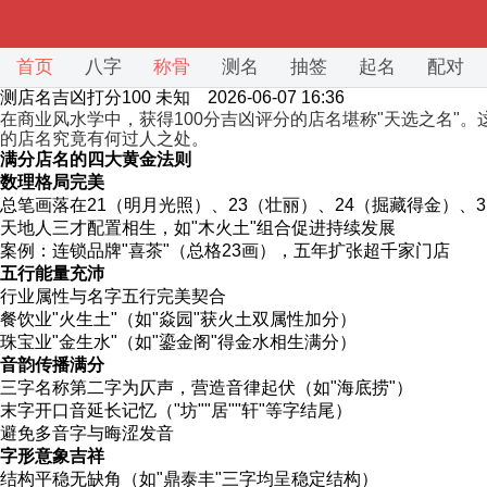
首页
八字
称骨
测名
抽签
起名
配对
测店名吉凶打分100
未知 2026-06-07 16:36
在商业风水学中，获得100分吉凶评分的店名堪称"天选之名
的店名究竟有何过人之处。
满分店名的四大黄金法则
数理格局完美
总笔画落在21（明月光照）、23（壮丽）、24（掘藏得金）、
天地人三才配置相生，如"木火土"组合促进持续发展
案例：连锁品牌"喜茶"（总格23画），五年扩张超千家门店
五行能量充沛
行业属性与名字五行完美契合
餐饮业"火生土"（如"焱园"获火土双属性加分）
珠宝业"金生水"（如"鎏金阁"得金水相生满分）
音韵传播满分
三字名称第二字为仄声，营造音律起伏（如"海底捞"）
末字开口音延长记忆（"坊""居""轩"等字结尾）
避免多音字与晦涩发音
字形意象吉祥
结构平稳无缺角（如"鼎泰丰"三字均呈稳定结构）