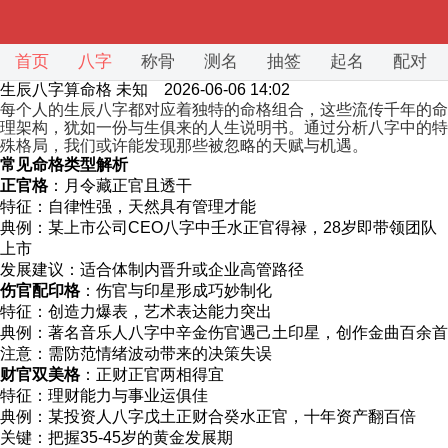
首页
八字
称骨
测名
抽签
起名
配对
生辰八字算命格
未知 2026-06-06 14:02
每个人的生辰八字都对应着独特的命格组合，这些流传千年的命
理架构，犹如一份与生俱来的人生说明书。通过分析八字中的特
殊格局，我们或许能发现那些被忽略的天赋与机遇。
常见命格类型解析
正官格
：月令藏正官且透干
特征：自律性强，天然具有管理才能
典例：某上市公司CEO八字中壬水正官得禄，28岁即带领团队
上市
发展建议：适合体制内晋升或企业高管路径
伤官配印格
：伤官与印星形成巧妙制化
特征：创造力爆表，艺术表达能力突出
典例：著名音乐人八字中辛金伤官遇己土印星，创作金曲百余首
注意：需防范情绪波动带来的决策失误
财官双美格
：正财正官两相得宜
特征：理财能力与事业运俱佳
典例：某投资人八字戊土正财合癸水正官，十年资产翻百倍
关键：把握35-45岁的黄金发展期