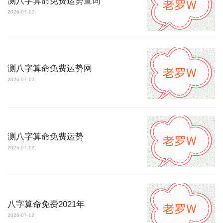
测八字算命免费运势查询
2026-07-12
测八字算命免费运势网
2026-07-12
测八字算命免费运势
2026-07-12
八字算命免费2021年
2026-07-12