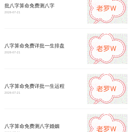
批八字算命免费测八字
2026-07-21
八字算命免费详批一生排盘
2026-07-21
八字算命免费详批一生运程
2026-07-21
八字算命免费测八字婚姻