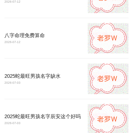
2026-07-12
八字命理免费算命
2026-07-12
2025蛇最旺男孩名字缺水
2026-07-03
2025蛇最旺男孩名字辰安这个好吗
2026-07-03