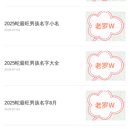
2025蛇最旺男孩名字小名
2026-07-03
2025蛇最旺男孩名字大全
2026-07-03
2025蛇最旺男孩名字8月
2026-07-03