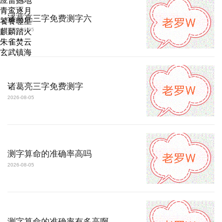
应雷撼地
青鸾逐月
诸葛亮三字免费测字六
饕餮噬星
2026-08-05
麒麟踏火
朱雀焚云
玄武镇海
诸葛亮三字免费测字
2026-08-05
测字算命的准确率高吗
2026-08-05
测字算命的准确率有多高啊