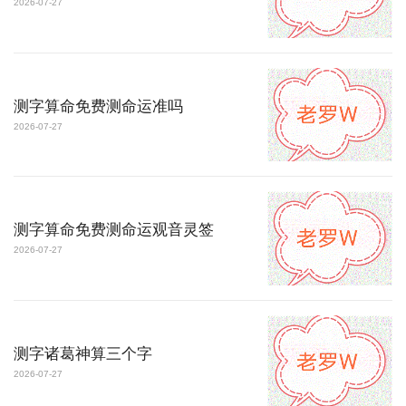
2026-07-27
测字算命免费测命运准吗
2026-07-27
测字算命免费测命运观音灵签
2026-07-27
测字诸葛神算三个字
2026-07-27