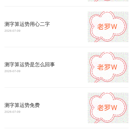
测字算运势用心二字
2026-07-09
测字算运势是怎么回事
2026-07-09
测字算运势免费
2026-07-09