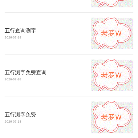
五行查询测字
2026-07-18
五行测字免费查询
2026-07-18
五行测字免费
2026-07-18