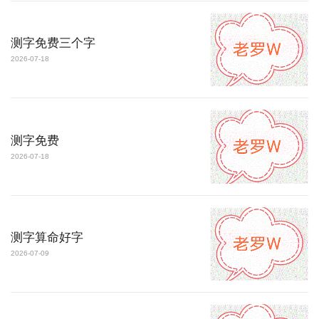
测字免费三个字
2026-07-18
测字免费
2026-07-18
测字算命好字
2026-07-09