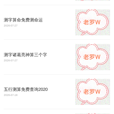
测字算命免费测命运
2026-07-27
测字诸葛亮神算三个字
2026-07-27
五行测算免费查询2020
2026-07-18