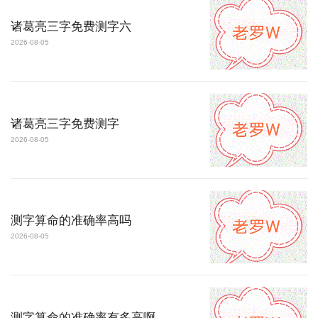
诸葛亮三字免费测字六
2026-08-05
诸葛亮三字免费测字
2026-08-05
测字算命的准确率高吗
2026-08-05
测字算命的准确率有多高啊