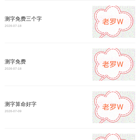
测字免费三个字
2026-07-18
测字免费
2026-07-18
测字算命好字
2026-07-09