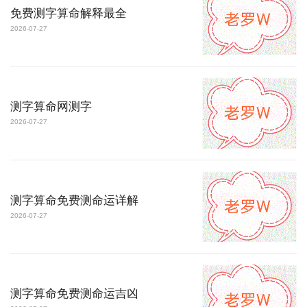
免费测字算命解释最全
2026-07-27
测字算命网测字
2026-07-27
测字算命免费测命运详解
2026-07-27
测字算命免费测命运吉凶