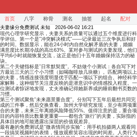
首页
八字
称骨
测名
抽签
起名
配对
夫妻缘分免费测试
未知 2026-06-02 16:21
现代心理学研究显示，夫妻关系的质量可以通过五个维度进行科
学评估。第一个是"冲突解决模式"——记录最近三次争执后和好
的时间。数据显示，能在24小时内自然化解矛盾的夫妻，婚姻
满意度比长期冷战的高出63%。某对参与测试的夫妻发现，他们
平均6小时就能恢复交流，这正是他们十五年婚姻保持活力的秘
诀。
第二个关键指标是"日常默契度"。不妨做个小测试：各自写下对
方最近三天的三个小习惯（如喝咖啡放几块糖）。匹配两项以上
的夫妻，情感连接强度明显优于匹配一项以下的组合。神经科学
家解释，这种细节关注度反映的是潜意识中的情感投入程度。一
位测试者惊讶地发现，丈夫准确记得她新养成的睡前翻书页数的
习惯。
第三个测试聚焦"未来愿景重合度"。分别写下五年后最想共同完
成的三件事，然后交换查看。加州大学研究发现，至少有两项重
合的夫妻，未来三年离婚风险降低55%。值得注意的是，重合项
目的内容特质比数量更重要——都包含"旅行"的夫妻，实际指的
具体目的地可能透露出深层的价值观差异。
最有趣的免费测试是"微表情同步实验"：用手机拍摄两人观看同
一段搞笑视频时的表情，慢放观察笑容出现的时间差。人类行为