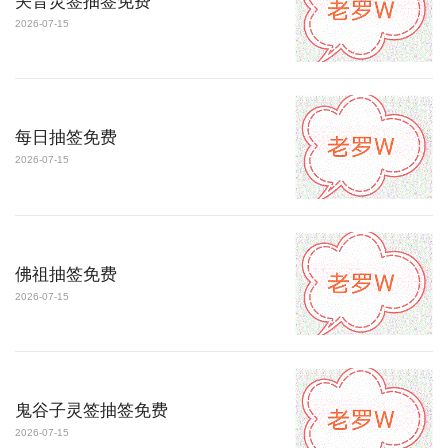
关音灵签抽签免费
2026-07-15
每日抽签免费
2026-07-15
佛祖抽签免费
2026-07-15
鬼谷子灵签抽签免费
2026-07-15