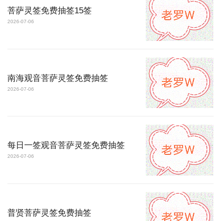
菩萨灵签免费抽签15签
2026-07-06
南海观音菩萨灵签免费抽签
2026-07-06
每日一签观音菩萨灵签免费抽签
2026-07-06
普贤菩萨灵签免费抽签