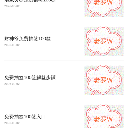
2026-08-02
财神爷免费抽签100签
2026-08-02
免费抽签100签解签步骤
2026-08-02
免费抽签100签入口
2026-08-02