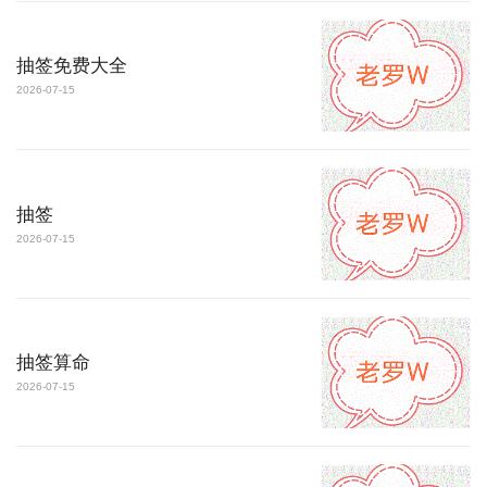
抽签免费大全
2026-07-15
抽签
2026-07-15
抽签算命
2026-07-15