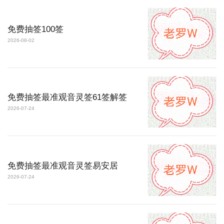
免费抽签100签
2026-08-02
免费抽签最准观音灵签61签解签
2026-07-24
免费抽签最准观音灵签易安居
2026-07-24