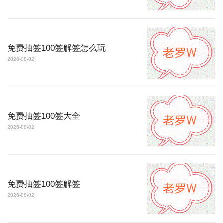
免费抽签100签解签怎么玩
2026-08-02
免费抽签100签大全
2026-08-02
免费抽签100签解签
2026-08-02