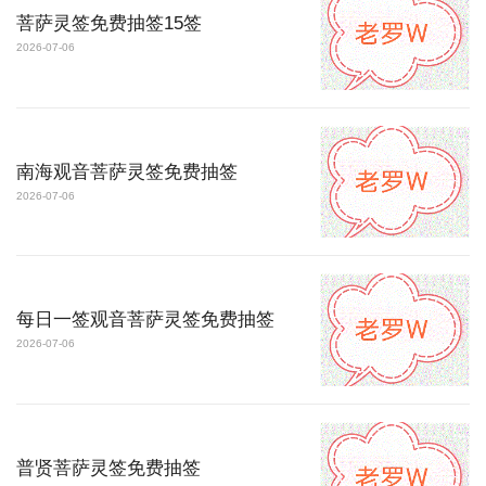
菩萨灵签免费抽签15签
2026-07-06
南海观音菩萨灵签免费抽签
2026-07-06
每日一签观音菩萨灵签免费抽签
2026-07-06
普贤菩萨灵签免费抽签