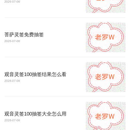
2026-07-06
菩萨灵签免费抽签
2026-07-06
观音灵签100抽签结果怎么看
2026-07-06
观音灵签100抽签大全怎么用
2026-07-06