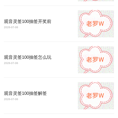
观音灵签100抽签开奖前
2026-07-06
观音灵签100抽签怎么玩
2026-07-06
观音灵签100抽签解签
2026-07-06