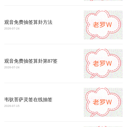
观音免费抽签算卦方法
2026-07-24
观音免费抽签算卦第87签
2026-07-24
韦驮菩萨灵签在线抽签
2026-07-15