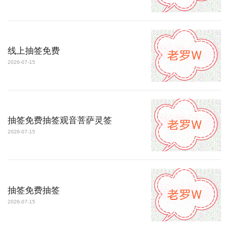
线上抽签免费
2026-07-15
抽签免费抽签观音菩萨灵签
2026-07-15
抽签免费抽签
2026-07-15