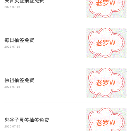
关音灵签抽签免费
2026-07-15
每日抽签免费
2026-07-15
佛祖抽签免费
2026-07-15
鬼谷子灵签抽签免费
2026-07-15