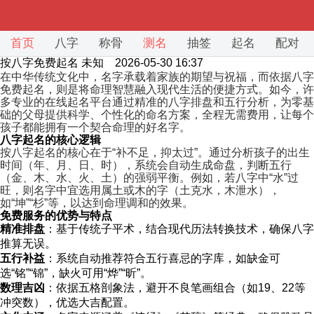
首页
八字
称骨
测名
抽签
起名
配对
按八字免费起名
未知 2026-05-30 16:37
在中华传统文化中，名字承载着家族的期望与祝福，而依据八字
免费起名，则是将命理智慧融入现代生活的便捷方式。如今，许
多专业的在线起名平台通过精准的八字排盘和五行分析，为零基
础的父母提供科学、个性化的命名方案，全程无需费用，让每个
孩子都能拥有一个契合命理的好名字。
八字起名的核心逻辑
按八字起名的核心在于“补不足，抑太过”。通过分析孩子的出生
时间（年、月、日、时），系统会自动生成命盘，判断五行
（金、木、水、火、土）的强弱平衡。例如，若八字中“水”过
旺，则名字中宜选用属土或木的字（土克水，木泄水），
如“坤”“杉”等，以达到命理调和的效果。
免费服务的优势与特点
精准排盘
：基于传统子平术，结合现代历法转换技术，确保八字
推算无误。
五行补益
：系统自动推荐符合五行喜忌的字库，如缺金可
选“铭”“锦”，缺火可用“烨”“昕”。
数理吉凶
：依据五格剖象法，避开不良笔画组合（如19、22等
冲突数），优选大吉配置。