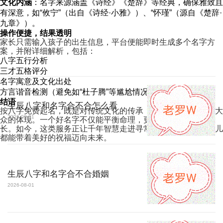
文化内涵
：名字来源涵盖《诗经》《楚辞》等经典，确保雅致且
有深意，如“攸宁”（出自《诗经·小雅》）、“怀瑾”（源自《楚辞·
九章》）。
操作便捷，结果透明
家长只需输入孩子的出生信息，平台便能即时生成多个名字方
案，并附详细解析，包括：
八字五行分析
三才五格评分
名字寓意及文化出处
方言谐音检测（避免如“杜子腾”等尴尬情况）
结语
生辰八字和名字合不合怎么看
按八字免费起名，既是对传统文化的传承，也是现代科技普惠大
2026-08-01
众的体现。一个好名字不仅能平衡命理，更能伴随孩子自信成
长。如今，这类服务正让千年智慧走进寻常家庭，让每个新生儿
都能带着美好的祝福迈向未来。
生辰八字和名字合不合婚姻
2026-08-01