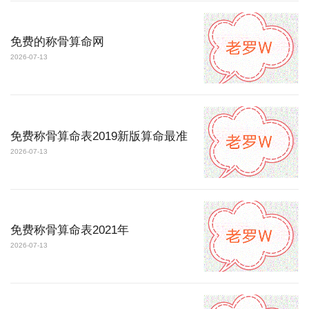
免费的称骨算命网
2026-07-13
免费称骨算命表2019新版算命最准
2026-07-13
免费称骨算命表2021年
2026-07-13