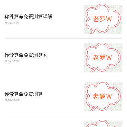
称骨算命免费测算详解
2026-07-22
称骨算命免费测算女
2026-07-22
称骨算命免费测算
2026-07-22