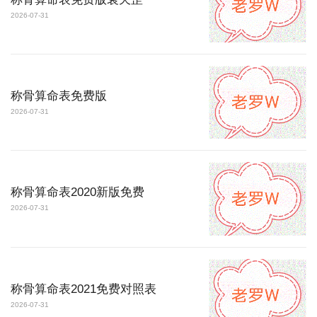
2026-07-31
称骨算命表免费版
2026-07-31
称骨算命表2020新版免费
2026-07-31
称骨算命表2021免费对照表
2026-07-31