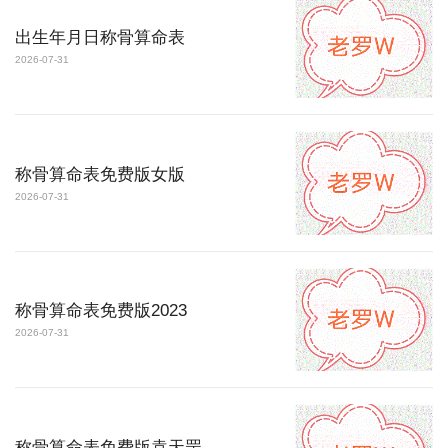
出生年月日称骨算命表
2026-07-31
称骨算命表免费版女版
2026-07-31
称骨算命表免费版2023
2026-07-31
称骨算命表免费版袁天罡