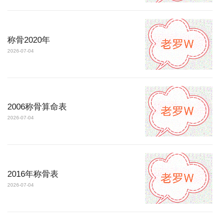
称骨2020年
2026-07-04
2006称骨算命表
2026-07-04
2016年称骨表
2026-07-04