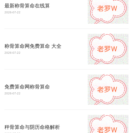
最新称骨算命在线算
2026-07-22
称骨算命网免费算命 大全
2026-07-22
免费算命网称骨算命
2026-07-22
秤骨算命与阴历命格解析