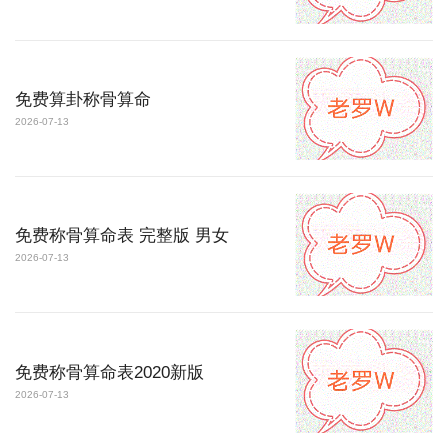
免费算卦称骨算命
2026-07-13
免费称骨算命表 完整版 男女
2026-07-13
免费称骨算命表2020新版
2026-07-13