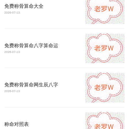
免费称骨算命大全
2026-07-13
免费称骨算命八字算命运
2026-07-13
免费称骨算命网生辰八字
2026-07-13
称命对照表