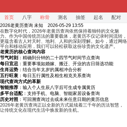
首页
八字
称骨
测名
抽签
起名
配对
2026老黄历查询
未知 2026-05-29 13:55
在数字化时代，2026年老黄历查询依然保持着独特的文化魅
力。作为中国传统历法的重要载体，老黄历不仅记录时间流转，
更蕴含着古人对天时、地利、人和的深刻理解。如今，通过网络
平台和移动应用，我们可以轻松获取这份珍贵的文化遗产。
老黄历的核心查询内容
节气时刻
：精确到分钟的二十四节气时间节点查询
每日宜忌
：重要事项如婚嫁、搬迁、开业的吉日筛选功能
生肖运势
：结合当年太岁的属相冲合分析
五行旺衰
：每日五行属性及相生相克关系查询
现代查询方式的革新
智能推荐
：输入个人生辰八字后可生成专属黄历
多平台适配
：支持手机、电脑、智能家居设备查询
历史对照
：可回溯查询过去或未来任意日期的黄历信息
2026年老黄历查询正以全新的方式延续着三千年的历法智慧，
让传统文化在现代生活中焕发新的生机。