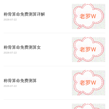
称骨算命免费测算详解
2026-07-22
称骨算命免费测算女
2026-07-22
称骨算命免费测算
2026-07-22