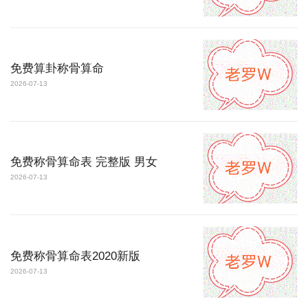
免费算卦称骨算命
2026-07-13
免费称骨算命表 完整版 男女
2026-07-13
免费称骨算命表2020新版
2026-07-13