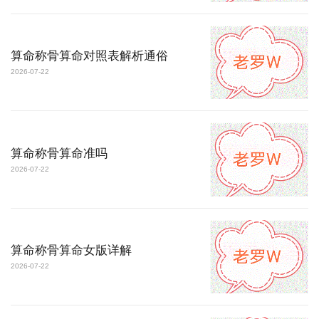
算命称骨算命对照表解析通俗
2026-07-22
算命称骨算命准吗
2026-07-22
算命称骨算命女版详解
2026-07-22