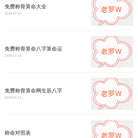
免费称骨算命大全
2026-07-13
免费称骨算命八字算命运
2026-07-13
免费称骨算命网生辰八字
2026-07-13
称命对照表