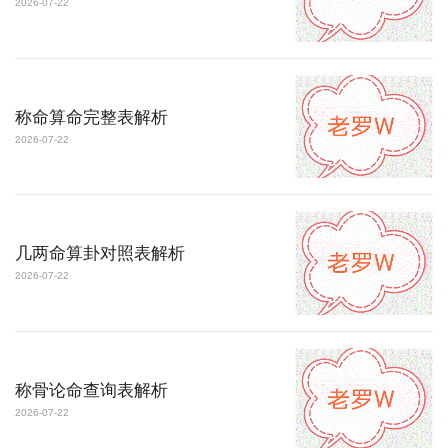
2026-07-22
称命算命完整表解析
2026-07-22
几两命算卦对照表解析
2026-07-22
称骨论命查询表解析
2026-07-22