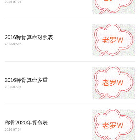
2026-07-04
2016称骨算命对照表
2026-07-04
2016称骨算命多重
2026-07-04
称骨2020年算命表
2026-07-04