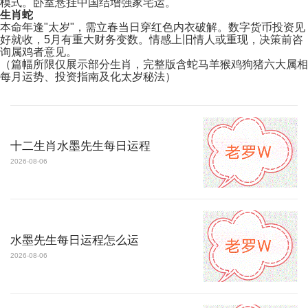
模式。卧室悬挂中国结增强家宅运。
生肖蛇
本命年逢"太岁"，需立春当日穿红色内衣破解。数字货币投资见
好就收，5月有重大财务变数。情感上旧情人或重现，决策前咨
询属鸡者意见。
（篇幅所限仅展示部分生肖，完整版含蛇马羊猴鸡狗猪六大属相
每月运势、投资指南及化太岁秘法）
十二生肖水墨先生每日运程
2026-08-06
水墨先生每日运程怎么运
2026-08-06