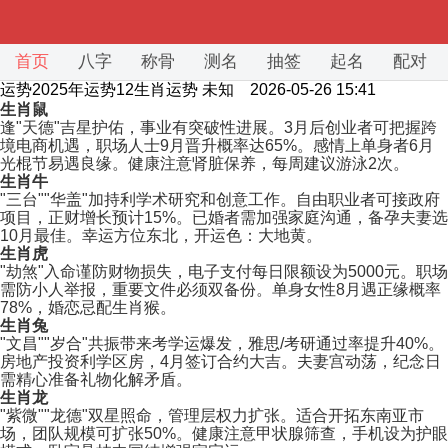
首页
八字
称骨
测名
抽签
起名
配对
运势2025年运势12生肖运势
未知 2026-05-26 15:41
生肖鼠
逢"天德"吉星护佑，事业有突破性进展。3月后创业者可把握跨
境电商机遇，职场人士9月晋升概率达65%。感情上单身者6月
光棍节易遇良缘。健康注意肾脏保养，每周建议游泳2次。
生肖牛
"三台""华盖"加持利学术研究和创意工作。自由职业者可接政府
项目，正财增长预计15%。已婚者需加强家庭沟通，备孕夫妻选
10月最佳。幸运方位东北，开运色：大地黄。
生肖虎
"劫煞"入命谨防财物损失，电子支付每日限额设为5000元。职场
需防小人举报，重要文件必须双备份。单身女性8月遇正缘概率
78%，婚恋忌配生肖猴。
生肖兔
"文昌""岁合"共振带来考学运爆发，雅思/考研通过率提升40%。
房地产投资利学区房，4月签订合约大吉。夫妻宫动荡，纪念日
需精心准备礼物化解矛盾。
生肖龙
"紫微""龙德"双星照命，管理层权力扩张。适合开拓东南亚市
场，团队规模可扩张50%。健康注意甲状腺筛查，手机设为护眼