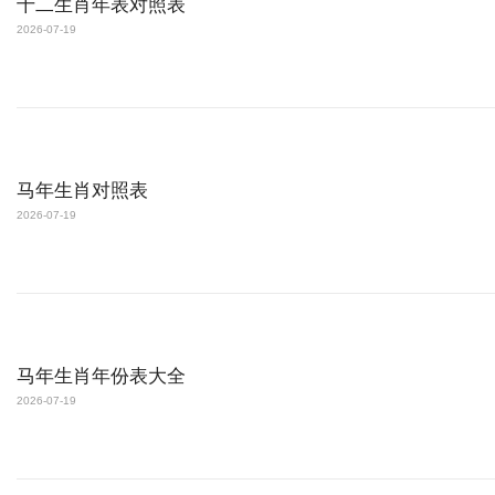
十二生肖年表对照表
2026-07-19
马年生肖对照表
2026-07-19
马年生肖年份表大全
2026-07-19