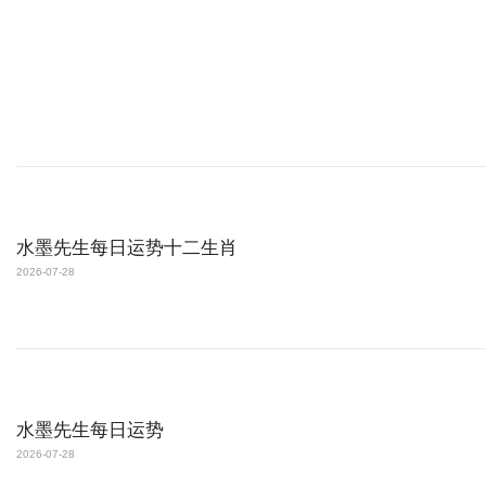
水墨先生每日运势十二生肖
2026-07-28
水墨先生每日运势
2026-07-28