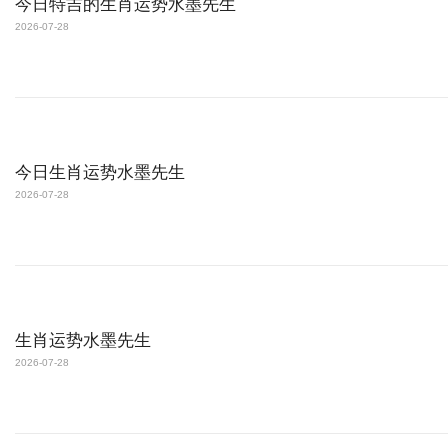
今日特吉的生肖运势水墨先生
2026-07-28
今日生肖运势水墨先生
2026-07-28
生肖运势水墨先生
2026-07-28