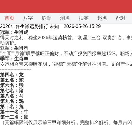
首页
八字
称骨
测名
抽签
起名
配对
2026年各生肖运势排行
未知 2026-05-26 15:29
冠军：生肖虎
得天时之利，稳坐2026年运势榜首。"将星""三台"双贵加临
动防护。
亚军：生肖狗
"金匮""月德"联手催旺正偏财，不动产投资回报率超15%。
季军：生肖羊
岁运相合带来柳暗花明，"福德""天德"化解过往阻滞。文创产
---------------------
第四名：龙
第五名：蛇
第六名：猴
第七名：猪
第八名：马
第九名：鸡
第十名：兔
第十一名：牛
第十二名：鼠
（受篇幅限制仅展示前三甲详细分析，完整排名解析、每月吉凶