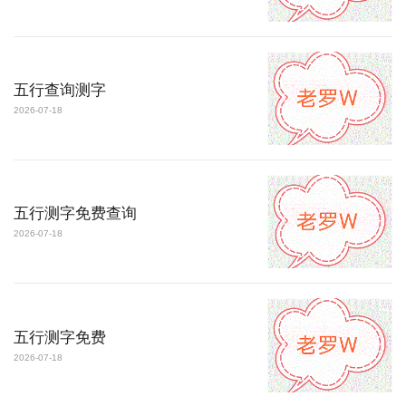
五行查询测字
2026-07-18
五行测字免费查询
2026-07-18
五行测字免费
2026-07-18