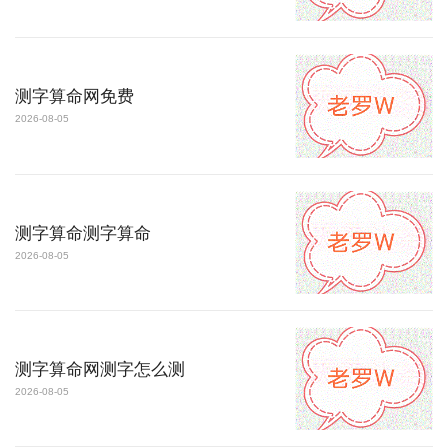
测字算命网免费
2026-08-05
测字算命测字算命
2026-08-05
测字算命网测字怎么测
2026-08-05