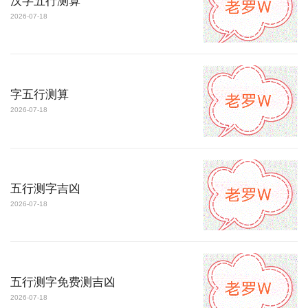
汉字五行测算
2026-07-18
字五行测算
2026-07-18
五行测字吉凶
2026-07-18
五行测字免费测吉凶
2026-07-18