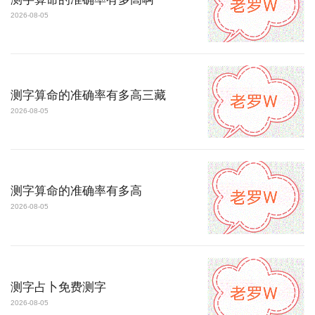
2026-08-05
测字算命的准确率有多高三藏
2026-08-05
测字算命的准确率有多高
2026-08-05
测字占卜免费测字
2026-08-05