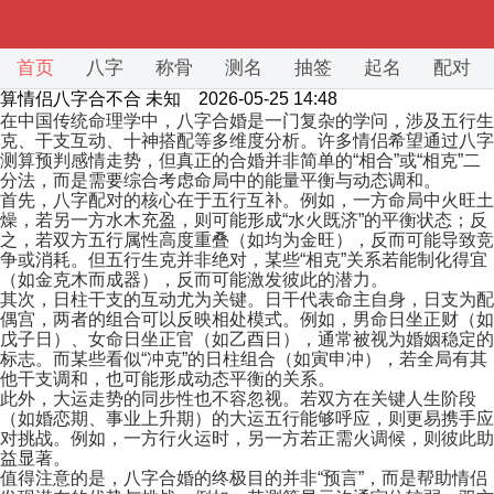
首页
八字
称骨
测名
抽签
起名
配对
算情侣八字合不合
未知 2026-05-25 14:48
在中国传统命理学中，八字合婚是一门复杂的学问，涉及五行生
克、干支互动、十神搭配等多维度分析。许多情侣希望通过八字
测算预判感情走势，但真正的合婚并非简单的“相合”或“相克”二
分法，而是需要综合考虑命局中的能量平衡与动态调和。
首先，八字配对的核心在于五行互补。例如，一方命局中火旺土
燥，若另一方水木充盈，则可能形成“水火既济”的平衡状态；反
之，若双方五行属性高度重叠（如均为金旺），反而可能导致竞
争或消耗。但五行生克并非绝对，某些“相克”关系若能制化得宜
（如金克木而成器），反而可能激发彼此的潜力。
其次，日柱干支的互动尤为关键。日干代表命主自身，日支为配
偶宫，两者的组合可以反映相处模式。例如，男命日坐正财（如
戊子日）、女命日坐正官（如乙酉日），通常被视为婚姻稳定的
标志。而某些看似“冲克”的日柱组合（如寅申冲），若全局有其
他干支调和，也可能形成动态平衡的关系。
此外，大运走势的同步性也不容忽视。若双方在关键人生阶段
（如婚恋期、事业上升期）的大运五行能够呼应，则更易携手应
对挑战。例如，一方行火运时，另一方若正需火调候，则彼此助
益显著。
值得注意的是，八字合婚的终极目的并非“预言”，而是帮助情侣