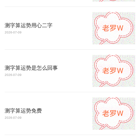
测字算运势用心二字
2026-07-09
测字算运势是怎么回事
2026-07-09
测字算运势免费
2026-07-09