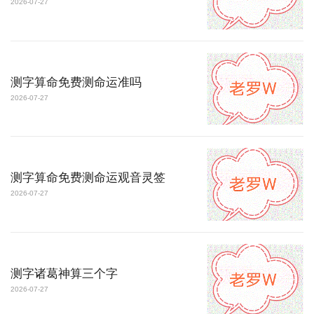
2026-07-27
测字算命免费测命运准吗
2026-07-27
测字算命免费测命运观音灵签
2026-07-27
测字诸葛神算三个字
2026-07-27