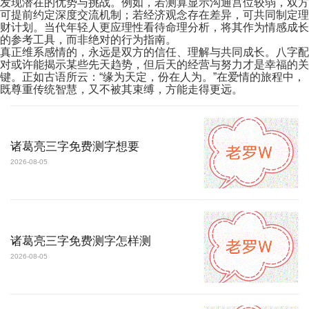
发现潜在的优势与挑战。例如，若测算显示沟通宫位较弱，双方
可提前约定深度交流机制；若经济观念存在差异，可共同制定理
财计划。当代年轻人更应理性看待命理分析，将其作为情感成长
的参考工具，而非绝对的行为指南。
真正维系感情的，永远是双方的信任、理解与共同成长。八字配
对或许能揭示某些先天趋势，但后天的经营与努力才是幸福的关
键。正如古语所云：“缘为天定，份在人为。”在爱情的旅程中，
既尊重传统智慧，又不被其束缚，方能走得更远。
诸葛亮三字免费测字想要
2026-08-05
诸葛亮三字免费测字怎样测
2026-08-05