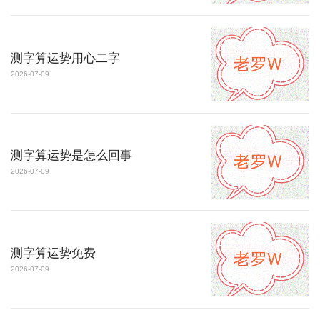
测字算运势用心二字
2026-07-09
测字算运势是怎么回事
2026-07-09
测字算运势免费
2026-07-09