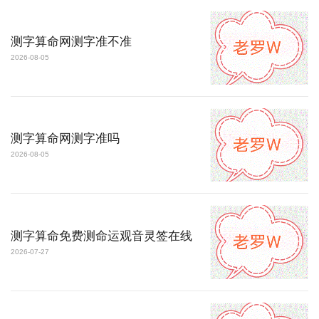
测字算命网测字准不准
2026-08-05
测字算命网测字准吗
2026-08-05
测字算命免费测命运观音灵签在线
2026-07-27