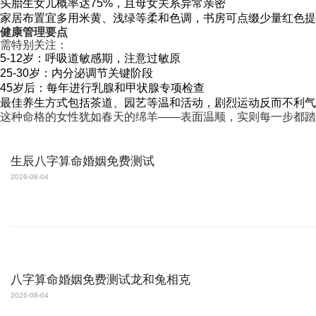
头胎生女儿概率达75%，且母女关系异常亲密
家居布置宜多用米黄、浅绿等柔和色调，书房可点缀少量红色提
健康管理要点
需特别关注：
5-12岁：呼吸道敏感期，注意过敏原
25-30岁：内分泌调节关键阶段
45岁后：每年进行乳腺和甲状腺专项检查
最佳养生方式包括茶道、园艺等温和活动，剧烈运动反而不利气
这种命格的女性犹如春天的绵羊——表面温顺，实则每一步都踏
生辰八字算命婚姻免费测试
2026-08-04
八字算命婚姻免费测试龙和兔相克
2026-08-04