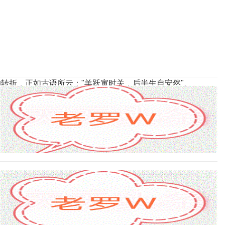
转折，正如古语所云："羊跃寅时关，后半生自安然"。