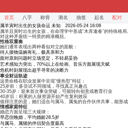
首页
八字
称骨
测名
抽签
起名
配对
属羊寅时出生的女孩命运
未知 2026-05-24 16:08
属羊且寅时出生的女孩，在命理学中形成"木库逢春"的特殊格
对这种矛盾统一特质的精准概括。
性格双重奏
她们通常表现出两种看似对立的面貌：
待人接物温婉有礼，极具亲和力
面对原则问题时立场坚定，不轻易妥协
艺术感知力突出，70%以上在绘画、音乐方面展现天赋
危机时刻展现出超乎寻常的决断力
事业财运轨迹
这类命格在职业发展中呈现"慢热型"特征：
25岁前：多尝试不同领域，寻找真正兴趣点
30-35岁：迎来首次事业突破，可能转向创意或教育行业
40岁后：积累的人脉资源开始产生复利效应
值得注意的是，她们适合与属马、属兔的合作伙伴共事，能形成
情感家庭特征
婚恋方面呈现三大规律：
早恋但晚婚，平均婚龄28.5岁
与属马、属猪的伴侣契合度最高