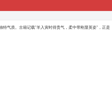
独特气质。古籍记载"羊入寅时得贵气，柔中带刚显英姿"，正是