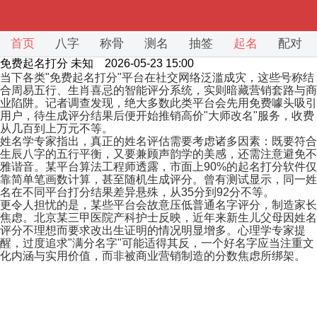
首页
八字
称骨
测名
抽签
起名
配对
免费起名打分
未知 2026-05-23 15:00
当下各类"免费起名打分"平台在社交网络泛滥成灾，这些号称结
合周易五行、生肖喜忌的智能评分系统，实则暗藏营销套路与商
业陷阱。记者调查发现，绝大多数此类平台会先用免费噱头吸引
用户，待生成评分结果后便开始推销高价"大师改名"服务，收费
从几百到上万元不等。
姓名学专家指出，真正的姓名评估需要考虑诸多因素：既要符合
生辰八字的五行平衡，又要兼顾声韵学的美感，还需注意避免不
雅谐音。某平台算法工程师透露，市面上90%的起名打分软件仅
靠简单笔画数计算，甚至随机生成评分。曾有测试显示，同一姓
名在不同平台打分结果差异悬殊，从35分到92分不等。
更令人担忧的是，某些平台会故意压低普通名字评分，制造家长
焦虑。北京某三甲医院产科护士反映，近年来新生儿父母因姓名
评分不理想而要求改出生证明的情况明显增多。心理学专家提
醒，过度追求"满分名字"可能适得其反，一个好名字应当注重文
化内涵与实用价值，而非被商业营销制造的分数焦虑所绑架。